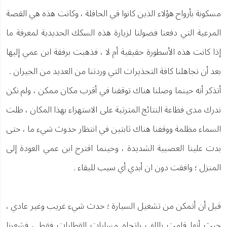
مسكونة بأرواح هؤلاء الذين كانوا في الحافلة ، وكانت هذه هي القصة
المرعبة التي دفعنا فضولنا لزيارة هذه السكك الحديدية لمعرفة ما
إذا كانت هذه الأسطورة حقيقية أم لا ، فذهبت برفقة ابن عمي إليها
بعد أن تجاهلنا كافة التحذيرات التي وردتنا من العديد من الجيران .
أتذكر أنه حينما وصلنا هناك توقفنا في أقرب مكان ممكن ، ولم نكن
ندرك مدى فظاعة النتائج المترتبة على الاستهزاء بهذا المكان ، ظلت
السماء مظلمة ووقفنا هناك ثابتين في انتظار حدوث شيء ما ، حتى
بدت علينا العصبية الشديدة ، وحينما اقترح ابن عمي العودة إلى
المنزل ؛ وافقت دون ان أبدي أي سبب للبقاء .
قبل أن أتمكن من تشغيل السيارة ؛ حدث شيء غريب وغير عادي ،
حيث أنها قامت باللف باتجاه مسارات القطارات فقط ، فشعرنا