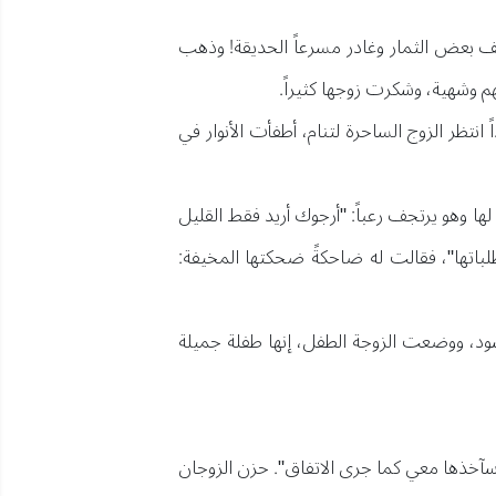
طف بعض الثمار وغادر مسرعاً الحديقة! وذهب
هم وشهية، وشكرت زوجها كثيراً.
انتظر الزوج الساحرة لتنام، أطفأت الأنوار في
ا وهو يرتجف رعباً: "أرجوك أريد فقط القليل
باتها"، فقالت له ضاحكةً ضحكتها المخيفة:
نشود، ووضعت الزوجة الطفل، إنها طفلة جميلة
 سآخذها معي كما جرى الاتفاق". حزن الزوجان