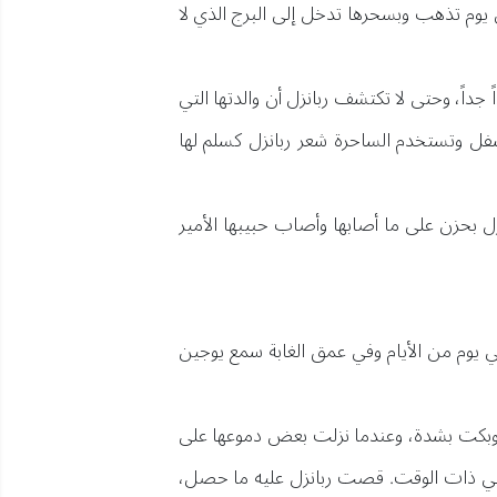
ل يوم تذهب وبسحرها تدخل إلى البرج الذي لا
جداً، وحتى لا تكتشف ربانزل أن والدتها التي
سفل وتستخدم الساحرة شعر ربانزل كسلم لها
زل بحزن على ما أصابها وأصاب حبيبها الأمير
في يوم من الأيام وفي عمق الغابة سمع يوجين
جين وبكت بشدة، وعندما نزلت بعض دموعها على
ً في ذات الوقت. قصت ربانزل عليه ما حصل،