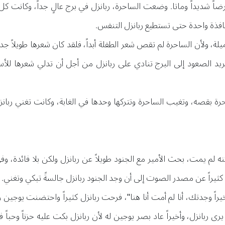
ضاً شديداً وماتا. وضعت الساحرة، ربانزل في برج عالٍ جداً، وكانت ك
فذة واحدة حتى تستطيع ربانزل التنفس.
، ولأن الساحرة لم تقص شعر الطفلة أبداً، فلقد كان شعرها طويلاً جداً 
تريد الصعود إلى البرج تنادي على ربانزل من أجل أن تدلي شعرها للأ
احرة بقصه، وتغيب الساحرة وتتركها وحدها في الغابة، وكانت تغني ربان
لم يمت، بحث الأمير مع الجنود طويلاً عن ربانزل ولكن بلا فائدة، و
راً عن مصدر الصوت إلى أن وجد الجنود ربانزل جالسةً تبكي وتغني.
 أخيراً وجدتك، أنا لم أمت أنا هنا"، فرحت ربانزل كثيراً واحتضنت يو
ربانزل، وأخيراً عاد بصر يوجين له لأن ربانزل بكت عليه حزناً وحبا