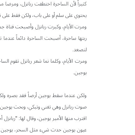
كثيراً لأن الساحرة اختطفت ربانزل، ومرضا مر
يحتوي على سلم أو على باب، ولكن فقط على نا
ومرت الأيام، وكبرت ربانزل وأصبحت فتاة جميلة
ربتها ساحرة، أصبحت الساحرة دائماً عندما 
لتصعد.
ومرت الأيام، وكلما نما شعر ربانزل تقوم الس
يوجين.
ولكن عندما سقط يوجين أرضاً فقد بصره ولكنه 
صوت ربانزل وهي تغني وتبكي، وبحث يوجين كثي
اقترب منها الأمير يوجين، وقال لها: "ربانزل
عيون يوجين حدث شيء مثل السحر، يوجين يرى 