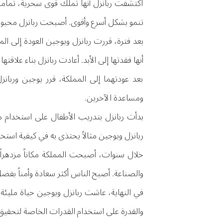
اكتشفت ربانزل أنها تملك قوى سحرية، تماماً
تنمو بشكل أسرع وأقوى. أصبحت ربانزل محبوبة
بعد فترة، قررت ربانزل ويوجين العودة إلى المم
أنها فقدتها إلى الأبد. أعادت ربانزل بناء علاق
بعد عودتهما إلى المملكة، قرر يوجين وربانزل
ومساعدة الآخرين.
بدأت ربانزل بتدريب الأطفال على استخدام مه
ربانزل ويوجين مثالاً يحتذى به في كيفية استخد
خلال سنوات، أصبحت المملكة مكاناً مزدهراً
والصناعة. أصبح الناس أكثر سعادة وأمناً بفضل
في النهاية، عاشت ربانزل ويوجين حياة مليئة
والقدرة على استخدام القدرات الخاصة لتحقيق 