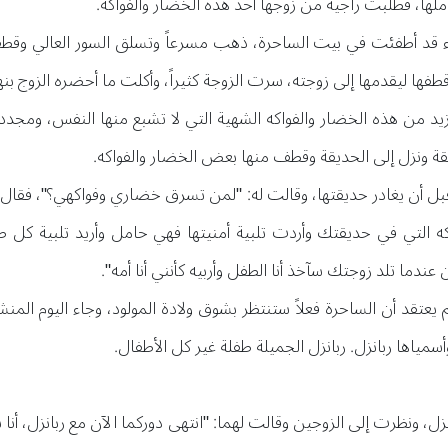
أملها، فطلبت راجيةً من زوجها أحد هذه الخضار والفواكه.
أضواء قد أطفئت في بيت الساحرة، ذهب مسرعاً وتسلق السور العالي وق
قطفها ليقدمها إلى زوجته، سرت الزوجة كثيراً، وأكلت ما أحضره الزوج بن
زيد من هذه الخضار والفواكه الشهية التي لا تشبع منها النفس، ومجدداً 
قة ونزل إلى الحديقة وقطف منها بعض الخضار والفواكه.
ل أن يغادر حديقتها، وقالت له: "لمن تسرق خضاري وفواكهي؟"، فقال له
التي في حديقتك وأردت تلبية أمنيتها فهي حامل وأريد تلبية كل طل
 عندما تلد زوجتك سآخذ أنا الطفل وأربيه كأنني أنا أمه".
عتقد أن الساحرة فعلاً ستنتظر بشوق ولادة المولود، وجاء اليوم الم
مياها ربانزل. ربانزل الجميلة طفلة غير كل الأطفال.
ل، ونظرت إلى الزوجين وقالت لهما: "انتهى دوركما الآن مع ربانزل، أنا