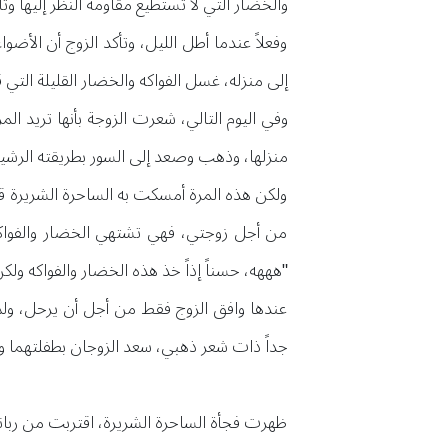
والخضار التي لا تستطيع مقاومة النظر إليها وت
وفعلاً عندما أطل الليل، وتأكد الزوج أن ال
إلى منزله، غسل الفواكه والخضار القليلة التي 
وفي اليوم التالي، شعرت الزوجة بأنها تريد الم
منزلها، وذهب وصعد إلى السور بطريقته الرشي
ولكن هذه المرة أمسكت به الساحرة الشريرة قب
من أجل زوجتي، فهي تشتهي الخضار والفواكه 
"هههه، حسناً إذاً خذ هذه الخضار والفواكه ولكن
عندها وافق الزوج فقط من أجل أن يرحل، ولم ي
جداً ذات شعر ذهبي، سعد الزوجان بطفلتهما وأس
ظهرت فجأة الساحرة الشريرة، اقتربت من ربانز