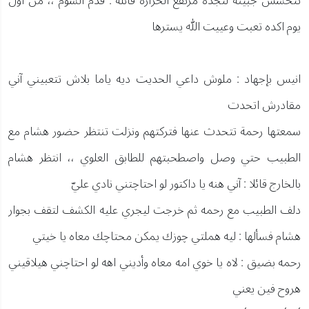
تتحسس جبينه لتجده مرتفع الحرارة قائله : قدم الشوم ،، من اول
يوم اكده تعبت وعييت الله يسترها
انيس بإجهاد : ملوش داعي الحديت ديه ياما بلاش تتعبيني آني
مقادرش اتحدت
سمعتها رحمة تتحدث عنها فتركتهم ونزلت تنتظر حضور هشام مع
الطبيب حتي وصل واصطحبتهم للطابق العلوي ،، انتظر هشام
بالخارج قائلا : آني هنه يا داكتور لو احتاچتني نادي عليّ
دلف الطبيب مع رحمه ثم خرجت ليجري عليه الكشف لتقف بجوار
هشام فسألها : ليه هملتي چوزك يمكن محتاچك معاه يا خيتي
رحمه بضيق : لاه يا خوي امه معاه وأديني اهه لو احتاچني هيلاقيني
هروح فين يعني