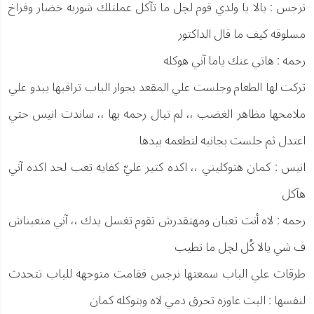
نرجس : يالا يا ولدي قوم لچل ما تآكل عملتلك شوربه خضار وفراخ
مسلوقه كيف ما قال الداكتور
رحمه : هاتي عنك ياما آني هوكله
تركت لها الطعام وجلست علي المقعد بجوار الباب تراقبها يبدو علي
ملامحها مظاهر الغضب ،، لم تبال رحمه بها ،، ساندت انيس حتي
اعتدل ثم جلست بجانبه لتطعمه بيدها
انيس : كمان هتوكليني ،، اكده كتير عليّ كفايه تعب لحد اكده آني
هآكل
رحمه : لاه أنت تعبان ومهتقدرش تقوم تغسل يدك ،، آني متعبناش
ف شي يالا كُل لچل ما تطيب
طرقات علي الباب سمعتها نرجس فقامت متوجهه للباب تتحدث
لنفسها : البت عاوزه تحرق دمي لاه وبتوكله كمان