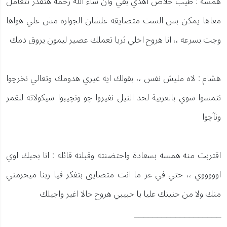
همسه : طيب خلاص اهدي بقي وان شاء الله رحمه هتقدر تتعامل
معاها يمكن بس الست متضايقه علشان الجوازه مش علي هواها
وجت بسرعه ،، انا هروح اخلي ثريا تعملك عصير ليمون يروق دمك
هشام : لاه مليش نفس ،، بقولك ايه غيري هدومك وتعالي نخرچوا
نتمشوا شوي بالعربية لحد النيل نغيروا چو ونچيبوا شيكولاته للقمر
ونآچوا
اقتربت منه همسه بسعادة واحتضنته وقبلته قائله : انا بحبك اوي
اوووووي ،، حتي في عز ما انت متضايق بتفكر فيا ربنا ميحرمني
منك ولا من حنيتك عليا يا حبيبي هروح حالا اغير واجيلك
___________________