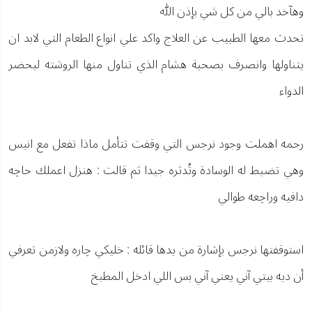
وهآخد بالي من كل شي بإذن الله
تحدث معها الطبيب عن العلاج واكد علي انواع الطعام التي لابد ان
يتناولها وانصرف بصحبة هشام الذي تناول منها الروشته ليحضر
الدواء
رحمه اهملت وجود نرجس التي وقفت تتأمل ماذا تفعل مع انيس
وهي تضبط له الوسادة وتُدثره جيدا ثم قالت : هنزل اعملك حاچه
دافيه وراچعه طوالي
استوقفتها نرجس بإشارة من يدها قائله : خليكي چاره ولازمن تعرفي
أن ديه بيتي آني يعني آني بس اللي ادخل المطبخ