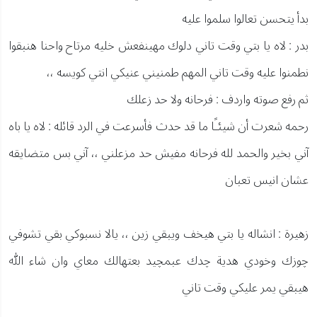
بدأ يتحسن تعالوا سلموا عليه
بدر : لاه يا بتي وقت تاني دلوك مهينفعش خليه مرتاح واحنا هنبقوا
نطمنوا عليه وقت تاني المهم طمنيني عنيكي انتي كويسه ،،
ثم رفع صوته واردف : فرحانه ولا حد زعلك
رحمه شعرت أن شيئـًا ما قد حدث فأسرعت في الرد قائله : لاه يا باه
آني بخير والحمد لله فرحانه مفيش حد مزعلني ،، آني بس متضايقه
عشان انيس تعبان
زهيرة : انشاله يا بتي هيخف ويبقي زين ،، يالا نسبوكي بقي تشوفي
چوزك وخودي هدية چدك عبمچيد بعتهالك معاي وان شاء الله
هيبقي يمر عليكي وقت تاني