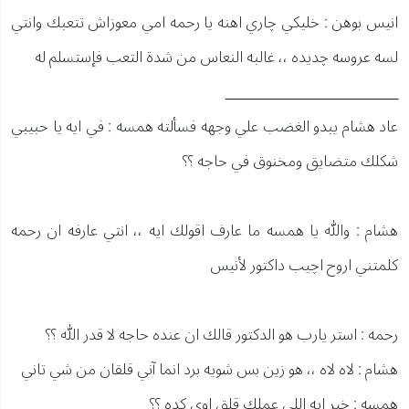
انيس بوهن : خليكي چاري اهنه يا رحمه امي معوزاش تتعبك وانتي
لسه عروسه چديده ،، غالبه النعاس من شدة التعب فإستسلم له
_____________________
عاد هشام يبدو الغضب علي وجهه فسألته همسه : في ايه يا حبيبي
شكلك متضايق ومخنوق في حاجه ؟؟
هشام : والله يا همسه ما عارف اقولك ايه ،، انتي عارفه ان رحمه
كلمتني اروح اچيب داكتور لأنيس
رحمه : استر يارب هو الدكتور قالك ان عنده حاجه لا قدر الله ؟؟
هشام : لاه لاه ،، هو زين بس شويه برد انما آني قلقان من شي تاني
همسه : خير ايه اللي عملك قلق اوي كده ؟؟