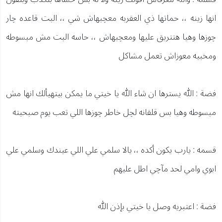
انها زينه ،، حماتها ذي العقربه معچبهاش شي ،، البت قاعده چار
چوزها وهيا هتتريق عليها ومعچبهاش ،، حاسه البت مش مبسوطه
ومخبيه معوزاش تعمل مشاكل
فضة : الله يسترها ان شاء الله يا خيتي ما يمكن بيتهيألك انها مش
مبسوطه وهيا بس قلقانه لچل خاطر چوزها اللي تعب يوم صبحيته
قسمه : يارب يكون أكده ،، يالا سلمي علي اللي عيندك وسلمي علي
ابوي وامي لحد مآچي اطل عليهم
فضة : اعتبريه وصل يا خيتي بإذن الله