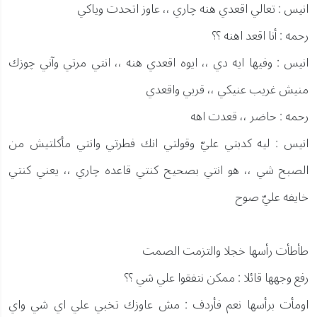
انيس : تعالي اقعدي هنه چاري ،، عاوز اتحدت وياكي
رحمه : أنا اقعد اهنه ؟؟
انيس : وفيها ايه دي ،، ايوه اقعدي هنه ،، انتي مرتي وآني چوزك
منيش غريب عنيكي ،، قربي واقعدي
رحمه : حاضر ،، قعدت اهه
انيس : ليه كدبتي عليّ وقولتي انك فطرتي وانتي مأكلتيش من
الصبح شي ،، هو انتي بصحيح كنتي قاعده چاري ،، يعني كنتي
خايفه عليّ صوح
طأطأت رأسها خجلا والتزمت الصمت
رفع وجهها قائلا : ممكن نتفقوا علي شي ؟؟
اومأت برأسها نعم فأردف : مش عاوزك تخبي علي اي شي واي