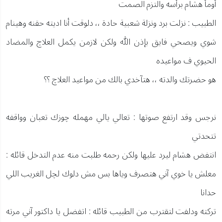
أومأ هشام برأسه والتزم الصمت
الطبيب : نزلت برد ونزلة شعبية حادة ،، دلوقت أنا اديته حقنه وهينام
شوي ويصحي فايق بإذن الله ولكن لازمن يكمل العلاچ والمضاد
الحيوي ف مواعيده
هو حضرتك والدته ،، هتآخدي بالك من مواعيد العلاچ ؟؟
نرجس وقد ارتفع صوتها : تعالي يالي مهمله چوزك تعبان وواقفه
تتحدتي
انتفض هشام ليرد عليها ولكن رحمه طلبت منه عدم التدخل قائله :
معلش يا خوي آني هتصرف وياها بس مش دلوك لچل الغريب اللي
حدانا
تركته ودلفت لتقترب من الطبيب قائله : اتفضل يا داكتور آني مرته