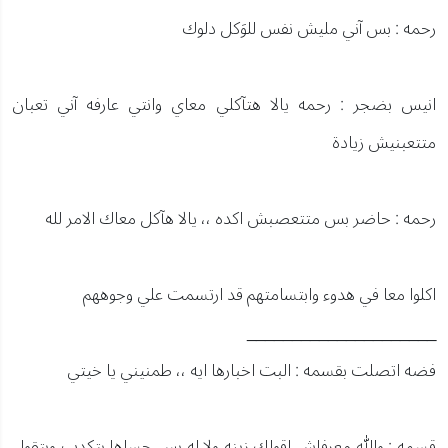
رحمه : بس آني مليش نفس للوَكل دلوك
انيس بضجر : رحمه يالا هتآكلي معاي وانتي عارفه آني تعبان
متتعبنيش زيادة
رحمه : حاضر بس متتعصبش اكده ،، يالا هآكل معاك الامر لله
اكلوا معا في هدوء وابتسامتهم قد ارتسمت علي وجوههم
_____________________
فضه اتصلت بقسمه : البت اخبارها ايه ،، طمنيني يا خيتي
قسمه : والله معرفاش اقولك زينه ولا له بس حساها بتكدب وبتقول