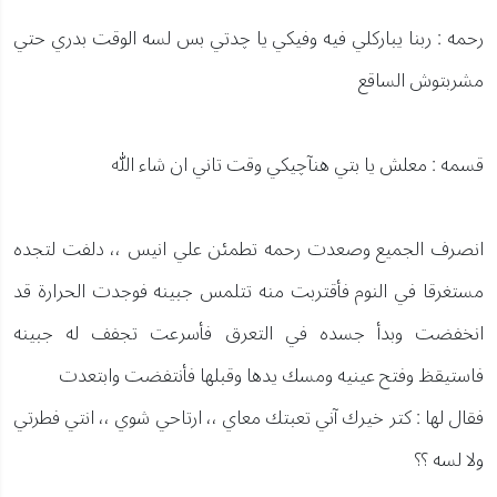
رحمه : ربنا يباركلي فيه وفيكي يا چدتي بس لسه الوقت بدري حتي
مشربتوش الساقع
قسمه : معلش يا بتي هنآچيكي وقت تاني ان شاء الله
انصرف الجميع وصعدت رحمه تطمئن علي انيس ،، دلفت لتجده
مستغرقا في النوم فأقتربت منه تتلمس جبينه فوجدت الحرارة قد
انخفضت وبدأ جسده في التعرق فأسرعت تجفف له جبينه
فاستيقظ وفتح عينيه ومسك يدها وقبلها فأنتفضت وابتعدت
فقال لها : كتر خيرك آني تعبتك معاي ،، ارتاحي شوي ،، انتي فطرتي
ولا لسه ؟؟