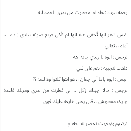
رحمه بتردد : هاه اه اه فطرت من بدري الحمد لله
انيس شعر انها تُخفي عنه انها لم تأكل فرفع صوته ينادي : ياما ،،
أماه ،، تعالي
نرجس : ايوه يا ولدي چايه اهه
دلفت لتجيبه : نعم عاوز شي
انيس : ايوه ياما آني چعان ،، هو انتوا كلتوا ولا لسه ؟؟
نرچس : حالا اچبلك وَكل ،، آني فطرت من بدري ومرتك قاعدة
چارك مفطرتش ،، قال يعني خايفه عليك قوي
تركتهم وتوجهت تحضر له الطعام