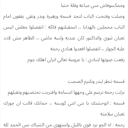
وممكسوفاش مني مياعه وقلة خشا
وصلت وفتحت الباب لتجد قسمه وزهيرة وبدر وتقي يقفون امام
الباب محملين بالهدايا ،، استقبلتهم قائله : اتفضلوا معلش انيس
تعبان شوي والداكتور كان عنديه ولسه ماشي ،، الظاهر مش لادد
عليه الچواز ،، اتفضلوا اقعدوا هنادي رحمه
رفعت صوتها لتنادي : يا عروسة تعالي انزلي اهلك چوم
قسمه تنظر لبدر وتلتزم الصمت
نزلت رحمه ترسم علي وجهها ابتسامه واقتربت تحتضنهم وتقبلهم
قسمه : اتوحشتك يا بتي انتي كويسه ،، حماتك قالت ان چوزك
تعبان سلامته
رحمه : اه الچو برد قوي بالليل واستهوي من الشباك بس الحمد لله