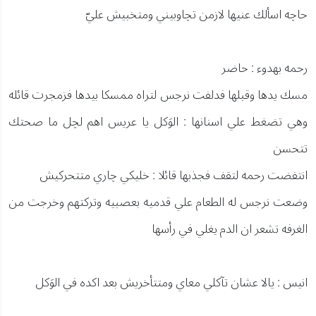
حاچه اسألك عنيها لازمن تچاوبيني ومتخبيش عليّ
رحمه بهدوء : حاضر
مسك يدها وقبلها فدلفت نرجس لتراه ممسكا بيدها فزمجرت قائله
وهي تضغط علي اسنانها : الوَكل يا عريس اهم لچل ما صحتك
تتحسن
انتفضت رحمه لتقف فجذبها قائلا : خليكي چاري متتحركيش
وضعت نرجس له الطعام علي قدميه بعصبيه وتركتهم وخرجت من
الغرفه تشعر ان الدم يغلي في رأسها
انيس : يالا عشان تآكلي معاي ومتتأخريش بعد اكده في الوَكل