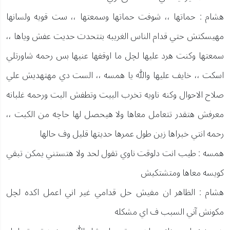
هشام : حماتها ،، شوفت حماتها وسمعتها ،، ست قويه ولسانها
مهيسكتش حتي قدام الناس الغريبه بتتحدت حديت عفش وياها ،،
سمعتها وكنت هرد عليها لچل ما اوقفها عنيها بس رحمه شاورتلي
اسكت ،، خايف عليها والله يا همسه ،، الست دي مهتهديش علي
صلاح الاحوال وكنه ناويه تخرب البيت وتطفش البت ورحمه غلبانه
معرفش هتقدر تتعامل معاها ولا هيحصل لها حاچه من الكبت ،،
رحمه انتي خبراها زين طول عمرها حديتها قليل وف حالها
همسه : طيب انت دلوقت ناوي تقول لحد ولا هتستني يمكن تبقي
كويسه معاها ومتشتكيش
هشام : الظاهر ان مفيش حل قدامي غير اني اعمل اكده لچل
مكونش آني السبب ف اي مشكله