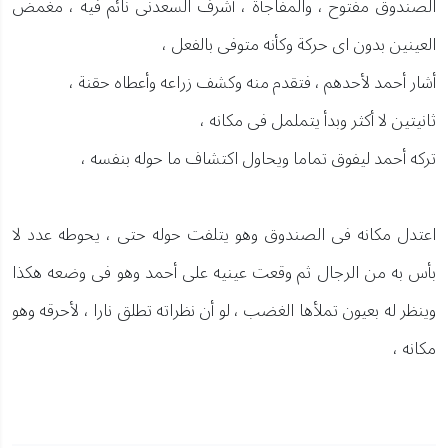
الصندوق مفتوح ، والمفاجأة ، أشرف السعدنى نائم فيه ، مغمض
العينين بدون اى حركة وكأنه متوفى بالفعل ،
أشار أحمد لأحدهم ، فتقدم منه وكشف زراعه وأعطاه حقنة ،
ثانيتين لا أكثر وبدأ يتململ فى مكانه ،
تركه أحمد ليفوق تماما ويحاول اكتشاف ما حوله بنفسه ،
اعتدل مكانه فى الصندوق وهو يتلفت حوله حتى ، يحوطه عدد لا
بأس به من الرجال ثم وقعت عينيه على أحمد وهو فى وضعه هكذا
وينظر له بعيون تملأها الغضب ، لو أن نظراته تطلق نارا ، لأحرقه وهو
مكانه ،