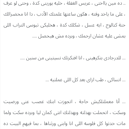
.. ده مين يااختى ، عريس الغفلة ، خليه يورينى كدة ، وحتى لو عرف
، على ما ياخد وقته ، هكون ساعتها علمتك الأدب ، دا انا محضرالك
حتة كتالوج ، ايه عسل ، شكلك كدة ، هخليكى تبوسى التراب اللى
بمشى عليه عشان ارحمك ، وبرده مش هيحصل ....
... للدرجادى بتكرهينى ، انا افتكرتك نسيتينى من سنين ....
... انساكى ، طب ازاى بعد كل اللى عملتيه ...
... أنا معملتلكيش حاجة ، اتجوزت ابنك غصب عنى ورضيت
وسكت ، اتحملت بهدلته وبهدلتك انتى كمان ليا وبرده سكت ولما
مات خدتوا كل فلوسه اللى انا وابنى ورثناها ، بما فيهم البيت ده