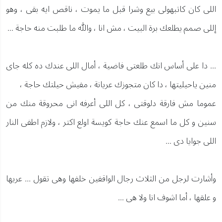
اللى كان كاتبهولى بيع وشرا قبل ما يموت ، ناقص ايه بقى ، وهو
إللى صمم يطلعك برة البيت ، مش انا ، والله ما طلبت منه حاجة ...
... دا على أساس انك طلعتى فاضية ، أمال اللى عندك ده كله جاى
منين ياحيليتها ، دا كان متجوزك عريانة ، مفيش حيلتك حاجة ،
عموما مش فارقة دلوقتى ، كل اللى أعرفه انى محروقة منك من
سنين و كل ما اسمع عنك حاجة كويسة اولع اكتر ، ولازم اطفى النار
اللى جوايا دى ...
وأشارت لرجل من الثلاث رجال الواقفين خلفها وهى تقول ... عريها
و علقها ، أما اشوف انا ولا هى ...