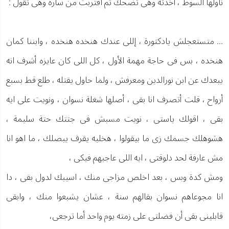
ناولها السوط ، أخذته وهى تضحك ثم اقتربت من سارة وهى تقول :
... متستعجلش يادكتورة ، إللى عندك هنخده هنخده ، وابننا كمان
هنخده ، بس فى حاجة مهمة الأول ، كل اللى كان عايزه أشرف انه
يبعدك عن ابن نورالدين ومعرفش ، ولما حاول يقتله ، طلع قط بسبع
أرواح ، قلت أتصرف انا بقى ، أصلها شغلة نسوان ، ونويت على ايه
بقى ، اقولك ياستى ، نويت مسبش فى جتتك حتة سليمة ،
هشوهلك جسمك زى ما بيقولوا ، هخليه يقرف يبصلك ، ما اهو انا
مش عارفة لحد دلوقتى ، ايه اللى عاجبهم فيكى ،
ومش كدة وبس ، بعد اخلص مزاجى منك ، اسيبك لدول بقى ، دا
انا مجوعاهم نسوان بقالهم سنة ، عشان يشبعوا منك ، وابقى
قابلينى بقى أن فضلتى على زمته يوم واحد أما ترجعى،