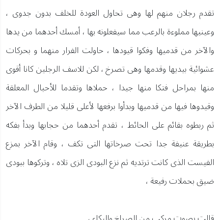
تقدم رجلان منهم لها وهى تحاول العودة للخلف بدون جدوى ،
وعينيها مملوءة بالرعب مما سيفعلونه بها ، أمسك أحدهما من يدها
والآخر من قدميها وفكوا قيودها ، حاولت الفرار منهما و بحركات
عشوائية بيديها وقدمها وهى تصرخ ، لكن للاسف الرجلين كانا أقوى
منها بمراحل فتكا منها جيدا ، حملاها وتقدما للأحبال المعلقة
وقيدوها فيها من قدميها وبدأوا برفعها لأعلى قليلا من الطرف الآخر
ثم ربطوه بقائم على الحائط ، تقدم أحدهما من حجابها وبدأ بفكه
بطريقة عنيفة جدا تحت صرخاتها التى تكف ، وقام الآخر بمزع
الفيست الذى كانت ترتديه ثم نزع البودى الزى تلاه ، وتركوها ببودى
ضيق بحملات رفيعة ،
قالت بصوت مركب من الصراخ والبكاء ،