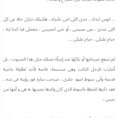
... ابوس ايدك ، خدى اللى انتى عايزاه ، هكتبلك تنازل حالا عن كل
اللى عندى ، بس سيبينى ، أو حتى استرينى ، بتعملى فيا كدة ليه ،
حرام عليكى ، حرام عليكى ....
لم تشفع صرخاتها أو بكائها عند إمرأة تمتلك مثل هذا الجبروت ، بل
أشارت للرجل الثالث وهى مبتسمة، فاتجه لأحد لطاولة جانبية
قديمة وأتى بسوط اسود جلدى ، صرخت سارة فور رؤيته فى يده ،
فقد ذكرها للحظة بالسوط الذى كان والدها يضربها به هى و أمها من
سنين ،