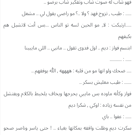
فهو شاب له صوت شاب وتفكير شاب برضو ..
..... : طيب , تزوج فهد ؟ ولا ..؟ مو راضي يقول لي .. مشعل
.....ارتبكت : لا, مو الحين لسه تو الناس ...بس أنت لاتشيل هم
بكيفهم
ابتسم فواز : ديم .. اول فدوى تقول .. مانبي .. اللي مايبينا
..... : ..........
.... ضحك ولو انها مو من قلبه : ههههه , الله يوفقهم ..
...... : طيب معليش بسكر ..
فواز وكأنه ماوده بس مايبي يحرجها ويخاف يلخبط بالكلام ويفتشل
من نفسه زياده : اوكي , شكرا ديم
..... : عفوا .. باي
سكرت ديم وظلت واقفه بمكانها بغباء .. ! حتى ياسر وناصر صحو