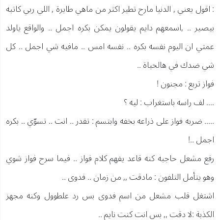
: اقول يعني , الدنيا مارح تطير اكثر من ماهي طايرة , اللي ربي كاتبه
بيصير .. ,اسمعهم دايم يقولون يمكن بكره اجمل .. والواقع ياولد
عمتي ان اليوم نفسه بكره .. نفسه امس .. مافيه شي اجمل .. كل
شي ضدك في هالحياة ..
فواز تربع : مجنون !
.... لف راسه باستغراب : ليه ؟
..... ضربه فواز على ذراعه بخفه وابتسم : تقدر .. انت .. تسوّي .. بكره
اجمل ..!
رفع مشعل حاجبه كنه قاعد يفهم كلام فواز .. فيما سرح فواز شوي
وهو يتأمل التلفون : مادقت ,, من زمان .. فدوى ..
اشتغل قلب مشعل من اسم فدوى بس رد علطوول وكنه مجهز
الكذبة :لا دقت ,, بس انت كنت نايم ..