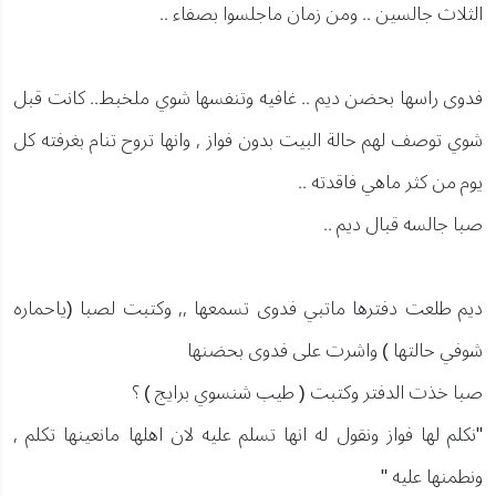
الثلاث جالسين .. ومن زمان ماجلسوا بصفاء ..
فدوى راسها بحضن ديم .. غافيه وتنفسها شوي ملخبط.. كانت قبل
شوي توصف لهم حالة البيت بدون فواز , وانها تروح تنام بغرفته كل
يوم من كثر ماهي فاقدته ..
صبا جالسه قبال ديم ..
ديم طلعت دفترها ماتبي فدوى تسمعها ,, وكتبت لصبا (ياحماره
شوفي حالتها ) واشرت على فدوى بحضنها
صبا خذت الدفتر وكتبت ( طيب شنسوي برايج ) ؟
"نكلم لها فواز ونقول له انها تسلم عليه لان اهلها مانعينها تكلم ,
ونطمنها عليه "