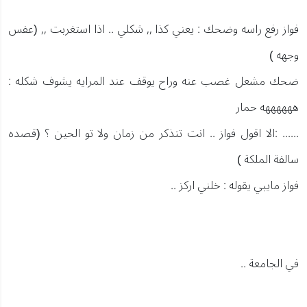
فواز رفع راسه وضحك : يعني كذا ,, شكلي .. اذا استغربت ,, (عفس
وجهه )
ضحك مشعل غصب عنه وراح يوقف عند المرايه يشوف شكله :
ههههههه حمار
...... :الا اقول فواز .. انت تتذكر من زمان ولا تو الحين ؟ (قصده
سالفة الملكة )
فواز مايبي يقوله : خلني اركز ..
في الجامعة ..