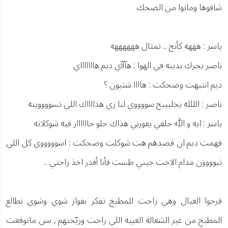
شافوها وماتوا من الضحك
ياسر : هههه كأنج .. تمثال ههههههه
ناصر يحرك يدينه في الهوا : هآآآي ديم هاااااااي
ديم انتبهت وضحكت : هاااا شتبون ؟
ناصر : الللله يخليييج سووووي لنا زي هذااااك اللي تسووووينه
ياسر : ايه و الله حلقي يعورني هذاك حلو حاااااار فيه شوكلاته
فهمت ديم ان قصدهم هت شوكلت وضحكت : اسوووووي كل اللي
تبوووون مدام الاخت جيني طست فأنا أقدر اخذ راحتي ..
فرحوا العيال وهي راحت للمطبخ تفكر بفواز شوي وشوي تطالع
المطبخ من غير الشغالة الغبية اللي راحت وريّحتهم , بس ماتوقعت