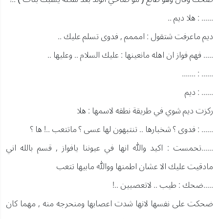
...... : هلا ديم ..
ديم ماعرفت شتقول : امممم , فدوى تسلم عليك ..
..... فهم فواز ان اهله مانعينها : عليك السلام .. وعليها ..
...... : .......
...... : ديم
ركزت ديم شوي في طريقة نطقه لاسمها : هلا
...... : فدوى ؟ شخبارها .. تنتبهون لها عسى ؟ ماتتعب ..! ها ؟
......تحمست : اكيد والله انها في عيوننا يافواز , قسم بالله اني
مادقيت عليك الا عشان اطمنها ووالله مابيها تتعب
.....ضحك : طيب .. لاتعصبين ..!
ضحكت على نفسها لانها شدت اعصابها ومنحرجه منه , مهما كان