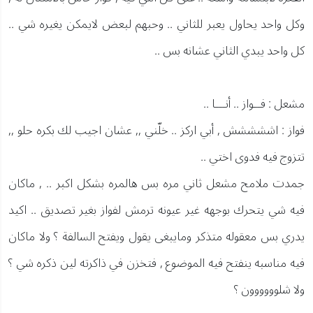
وكل واحد يحاول يعبر للثاني .. وحبهم لبعض لايمكن يغيره شي ..
كل واحد يبدي الثاني عشانه بس ..
مشعل : فــواز .. أنـــا ..
فواز : اششششش , أبي اركز .. خلّني ,, عشان اجيب لك بكره حلو ,,
تتزوج فيه فدوى اختي ..
جمدت ملامح مشعل ثاني مره بس هالمره بشكل اكبر .. , ماكان
فيه شي يتحرك بوجهه غير عيونه ترمش لفواز بغير تصديق .. اكيد
يدري بس معقوله متذكر ومايبغى يقول ويفتح السالفة ؟ ولا ماكان
فيه مناسبه ينفتح فيه الموضوع , فتخزن في ذاكرته لين ذكره شي ؟
ولا شلوووووون ؟