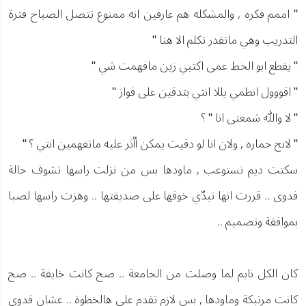
" اممم فكره , والمشكله هم عارفين انه ممنوع تتصل الصباح فترة
التدريب وهي ماتقدر تكلم الا هنا "
" يقطع ابو الخط عمى اكتبي زين مافهمت شي "
" اقووول انطمي يللا انتي بتدقين على فواز "
" لا والله شمعنى انا " ؟
" لانج حماره , ولان انا لو دقيت يمكن أأثر عليه ماتفهمين انتي ؟ "
سكتت ديم تستوعب , ماودها بس من نزلت راسها تشوف حالة
فدوى .. قررت انها تبدّي خوفها على صديقتها .. وهزت راسها لصبا
بموافقة وتصميم ..
كان الكل نايم لما وصلت من الجامعة .. صح كانت خايفة .. صح
كانت مرتبكة وماودها , بس لازم تقدم على هالخطوة .. عشان فدوى