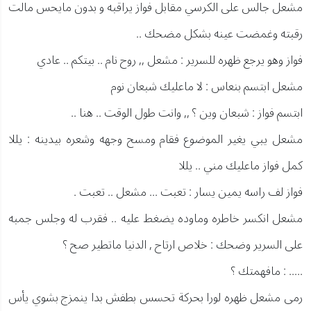
مشعل جالس على الكرسي مقابل فواز يراقبه و بدون مايحس مالت
رقبته وغمضت عينه بشكل مضحك ..
فواز وهو يرجع ظهره للسرير : مشعل ,, روح نام .. بيتكم .. عادي
مشعل ابتسم بنعاس : لا ماعليك شبعان نوم
ابتسم فواز : شبعان وين ؟ ,, وانت طول الوقت .. هنا ..
مشعل يبي يغير الموضوع فقام ومسح وجهه وشعره بيدينه : يللا
كمل فواز ماعليك مني .. يللا
فواز لف راسه يمين يسار : تعبت ... مشعل .. تعبت .
مشعل انكسر خاطره وماوده يضغط عليه .. فقرب له وجلس جمبه
على السرير وضحك : خلاص ارتاح , الدنيا ماتطير صح ؟
..... : مافهمتك ؟
رمى مشعل ظهره لورا بحركة تحسس بطفش بدا ينمزج بشوي يأس