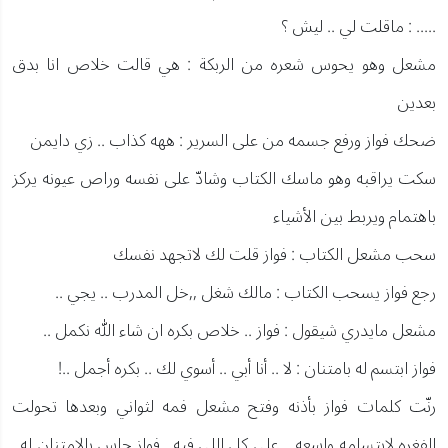
..... : ماقلت لي .. ليش ؟
مشعل وهو يحوس شعره من الربكة : هي قالت خلاص انا بدق
بعدين
ضحك فواز ورفع جسمه من على السرير : ههه كذاب .. زي دايمن
سكت يراقبه وهو ماسك الكتاب وشادّ على نفسه وراص عيونه يركز
باهتمام ويربط بين الأشياء
سحب مشعل الكتاب : فواز قلت لك لاتجهد نفسك
رجع فواز يسحب الكتاب : مالك شغل ,,خل المدرب .. يجي ..
مشعل مايدري شيقول : فواز .. خلاص بكره ان شاء الله نكمل ..
فواز ابتسم له بامتنان : لا .. أنا أبي .. أسوي لك .. بكره أجمل ..!
رنّت كلمات فواز بأذنه وفتح مشعل فمه لثواني وبعدها تحولت
الفغره لابتسامه واسعه .. على كل اللي فيه , فواز حاس بالامتنان له ,