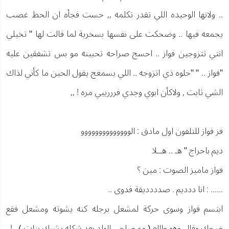
.. ولانها الوحيده اللي تقدر تكلمه ,, حست فجأه ان الحظ غصب
يجمعه فيها .. وضحكت على نفسها بسخرية لما قالت لها " تخيلي
انتي تتزوجين فواز .. احسج صراحه تحبينه مو بس تشفقين عليه
"فواز .. " "حلوه ذي اتزوجه .. اللي يسمعج يقول الحين ما كأني لذاك
الشي ثابت , ولاكأن ابوي وجدي فرررييي مره ! ,,
فز فواز للتلفون اول مادق : الوووووووووووووو
ديم باحراج " هـ .. هــلا
فواز ماميز الصوت : مين ؟
...... : انا ددديم . صدددديقة فدوى ..
ابتسم فواز وسوى حركة لمشعل برجله كنه يشوته ومشعل فقع
ضحك وقال وهو طالع ( مو صاحي الولد بعد شكله يشبك بنات ) ..!