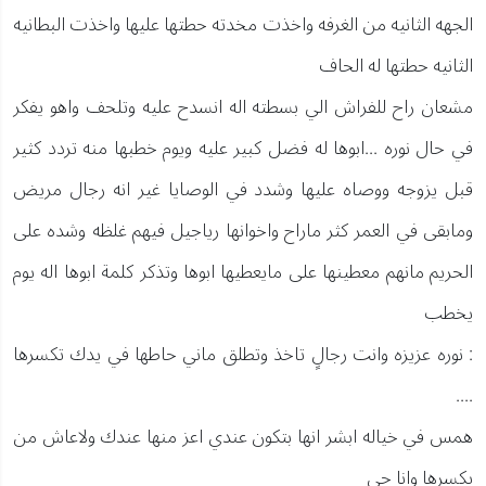
الجهه الثانيه من الغرفه واخذت مخدته حطتها عليها واخذت البطانيه
الثانيه حطتها له الحاف
مشعان راح للفراش الي بسطته اله انسدح عليه وتلحف واهو يفكر
في حال نوره ...ابوها له فضل كبير عليه ويوم خطبها منه تردد كثير
قبل يزوجه ووصاه عليها وشدد في الوصايا غير انه رجال مريض
ومابقى في العمر كثر ماراح واخوانها رياجيل فيهم غلظه وشده على
الحريم مانهم معطينها على مايعطيها ابوها وتذكر كلمة ابوها اله يوم
يخطب
: نوره عزيزه وانت رجالٍ تاخذ وتطلق ماني حاطها في يدك تكسرها
....
همس في خياله ابشر انها بتكون عندي اعز منها عندك ولاعاش من
يكسرها وانا حي