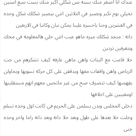
عندك انا اصغر منك بسنه بس شكلي اكبر منك بست سبع اسنين
تخيلي يوم نكبر ونصير في الثلاثين انتي بيصير شكلك شكل وحده
في العشرين وحنا ياحسره علينا يمكن نبان وكاننا في الاربعين
دانه : منجد شكلك ميزه ماهو عيب انتي خلي هالمعلومه في مخك
وبتعرفين تردين
حلا قامت مع البنات واهي ماهي عارفه كيف تشكرهم من جت
الرياض واهن واقفات معها ويدققن على كل حركه تسويها ويحاولن
يفهمنها كيف تتصرف صح من غير ماتحس معهم انهم مستقلينها
اومعيبين على اخلاقها
دخلن المجلس وبدن يسلمن على الحريم في كانت اول وحده تسلم
وخلت حلا بعدها على طول وبعد حلا دانه وبعد دانه راما واخر وحده
جنى