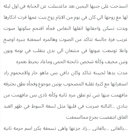
انسدحت على جنبها اليمين بعد ماغتسلت عن الجنابه في اول ليله
لها مع زوجها الي كان في يوم من الايام زوج بنت عمها قرت اذكارها
وبدت تسكن واجفانها اثقلها النعاس فجأه اقتحم سكونها صوت
غريب فزة جالسه تتاكد من الصوت وهالمره اسمعته بنبره اوضح
واعلا توسعت عيونها في مشعان الي بدى يتقلب في نومه ويون
ونين مخيف وكأنه شخص ذابحته الحمى وماعاد يحيط بعمره
مدت يدها لجبينه تتاكد وكان دافي بس ماهو حار والامحموم زاد
استغرابها مع كثرة تقلبه المصحوب بونين موجوع وفجأه نطق بخثرقه
مافهمت منها شي ثم نطق مره ثانيه وكأنه نادى بس مافهمت من
ينادي ...الثالثه ضربت في قلبها مثل لسعة السوط في ظهر العبد
العاق انتفضت بجزع ممااسمعت
...يالعاتي ...يالعاتي ...زاد جزعها واهي تسمعه يكرر اسم حرمه ثانيه