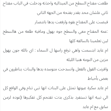
طلعت مفتاح السطح من الميداليه واخذته ودخلت في الباب مفتاح
ثاني علشان محد يقدر يفتحه من الجهه الثاني
قبضت على المفتاح بقوه وارفعت يدها بانتصار
:عمه المفتاح معي والسطح جوه يهول ومافيه طلعه من هالسطح
لين تعلمينا بالسالفه كلها
ام عايد ابتسمت واهي ترفع راسها ل السماء : اي بالله جون يهول
مزين من النومه هنيا الليله
واقرنت القول بالفعل وانسدحت متوسده يدها والبنات يناظرون في
بعض بأحباط
ام عايد سكرة عيونها تمثل على البنات انها تبي تنام وفي الواقع كل
الي تبيه انها تستفرد بذكرى بدت تقتحم كل تفكيرها (عوده لزمن
سابق مع ام عايد