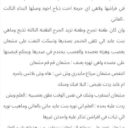
في فراشها ولاهي اي حرمه اخت ذباح اخوه وصلها النداء الثالث
..العاتي
وان كان طعنه تجرح وطعنه تزيد الجرح الطعنه الثالثه تذبح وماهي
بنت عايد الي تلقى الخنجر بصدرها وتسكت التفت على مشعان
بغضب وهزته بعضده والغضب يحتدم في صدرها ويحكم قبضتها
على عضده واهي تهزه بعنف : مشعان قم قم مشعان
انتفض مشعان مرتاع مايدري وش تبي : هاه وش بلاتس يامره
ام عايد ردت بغيض : البلا فيك ومنك
مشعان استغرب وشك في نفس الوقت نطق بعصبيه : العلم ويش
ردت عليه بحده : العلم اني نوره بنت عايد ماني بالعاتي وماهيب نوره
الي تبات في افراشن تذكر عليه واحدتن غيرها
مشعان تعود على زوجاته السابقات يزعلون من هذيانه باسم العاتي