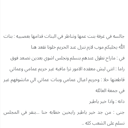
جالسه في غرفة بنت عمها وتناظر في البنات قدامها بعصبيه : بنات
الله يخليكم موب لازم ننزل عند الحريم خلونا نقعد هنا
في : ماراح نطول عندهم بنسلم ونجلس اشوي بعدين نصعد فوق
راما : انتي ليش معقده الامور ترا مافيه غير حريم عمامي وعماتي
قاطعتها حلا : وحريم اعيال عمامي وبنات عماتي الي مانشوفهم غير
في جمعة العائله
دانه : واذا خير ياطير
جنى : من جد خير ياطير رايحين خطابه حنا ...بنفر في المجلس
نسلم على الشعب كله ..