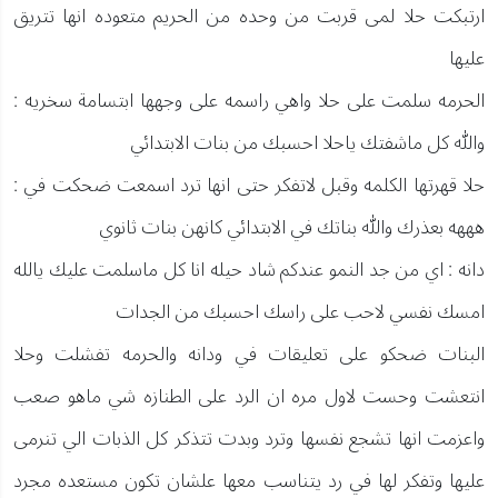
ارتبكت حلا لمى قربت من وحده من الحريم متعوده انها تتريق
عليها
الحرمه سلمت على حلا واهي راسمه على وجهها ابتسامة سخريه :
والله كل ماشفتك ياحلا احسبك من بنات الابتدائي
حلا قهرتها الكلمه وقبل لاتفكر حتى انها ترد اسمعت ضحكت في :
هههه بعذرك والله بناتك في الابتدائي كانهن بنات ثانوي
دانه : اي من جد النمو عندكم شاد حيله انا كل ماسلمت عليك يالله
امسك نفسي لاحب على راسك احسبك من الجدات
البنات ضحكو على تعليقات في ودانه والحرمه تفشلت وحلا
انتعشت وحست لاول مره ان الرد على الطنازه شي ماهو صعب
واعزمت انها تشجع نفسها وترد وبدت تتذكر كل الذبات الي تنرمى
عليها وتفكر لها في رد يتناسب معها علشان تكون مستعده مجرد