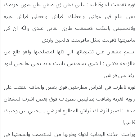
نوره تقدمت له وقابلته : ليلتي تبقى زي ماهي على عيون حريمك
تجي تنام في غرفتي واحطلك افراش واحطلي فراش غيره
ولاتحسبني باسكت لاسمعت طاري العاتي عندي والله ان كل
ماطريتها لاقومك بمثل ماقومتك هالحين واردى
ابتسم مشعان على تشرطاتها الي كلها لمصلحتها واهو طلع من
هالزيجه بلاشي : ابشري بسعدتس يابنت عايد يعني هالحين اعود
ارقد على فراشي
نوره ناظرت في الفراش مطرحتين فوق بعض والحاف التفتت على
زاوية الغرفه وشافت بطانيتين مطويات فوق بعض اشرت لمشعان
بيدها : اصبر افرشلك فراش المطارح افراشي .....جنبي لين وجنبك
قاسي!
وراحت اخذت البطانيه الاوله وطوتها من المنتصف وابسطتها في