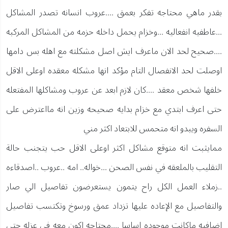
بقدر ماهي محتاجه تفكر بعمق ....عروب انسانه تصدر المشاكل
...عاطفيه انفعاليه ...وخزام يحمل داخله حزمه من المشاكل المركبه
....صحيح لحد الان ماعرف ايش اصل مشكلته مع اهله بس دامها
اوصلت لحد الانفصال التام مؤكد انها مشكله معقده اوعلى الاقل
خلفها شخص معقد ....كان لازم ابعد عن عروب ومشاكلها المفتعله
حتى اعرف ابتدي مع خزام بدايه صحيحه وزين انه مااعترض على
السفره ويبدو انه متحمس للابتعاد اكثر مني
ممايثبت انه متوقع مشاكل اكثر اوعلى الاقل حب يتجنب حالة
التقليب بالملعقه في نفس الصحن ...خواله.. امه ..عروب ..اصدقاءه
..زملاء العمل الكل راح يتمون يستعرضون تفاصيل الي صار
والتفاصيل مع الإعاده عليها تزداد عمق ورسوخ وتكتسب تفاصيل
اضافيه ماكانت موجوده اساسا ....محتاجه اكون معه في عزله حتى