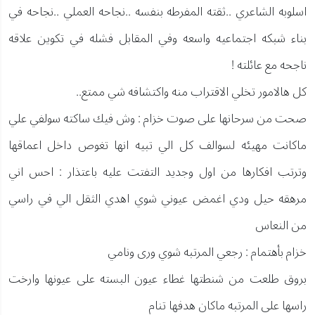
اسلوبه الشاعري ..ثقته المفرطه بنفسه ..نجاحه العملي ..نجاحه في
بناء شبكه اجتماعيه واسعه وفي المقابل فشله في تكوين علاقه
ناجحه مع عائلته !
كل هالامور تخلي الاقتراب منه واكتشافه شي ممتع..
صحت من سرحانها على صوت خزام : وش فيك ساكته سولفي علي
ماكانت مهيئه لسوالف كل الي تبيه انها تغوص داخل اعماقها
وترتب افكارها من اول وجديد التفتت عليه باعتذار : احس اني
مرهقه حيل ودي اغمض عيوني شوي اهدي الثقل الي في راسي
من النعاس
خزام بأهتمام : رجعي المرتبه شوي ورى ونامي
بروق طلعت من شنطتها غطاء عيون البسته على عيونها وارخت
راسها على المرتبه ماكان هدفها تنام