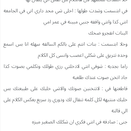
في ابتسمت وشدت طولها : احلى شي محد داري اني في الجامعه
انتي كذا وانتي واقفه جنبي مبينه في عمر امي
البنات انفجرو ضحك
وحلا ابتسمت : بنات انتم على بالكم السالفه سهله انا بس اسمع
وحده تتريق على شكلي اعصب وانسى كل الكلام
راما بجديه : شوفي انتي لادخلتي رزي طولك وتكلمي بصوت كذا
جاد اتخن صوت عندك طلعيه
قاطعتها في : لاتتخنين صوتك والاشي خليك على طبيعتك بس
خليك منتبهه لكل كلمه تنقال لك ودوري رد سريع يعكس الكلام على
الي قالته
جنى : صادقه في انتي فكري ان شكلك الصغير ميزه