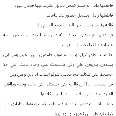
قاطعتها دانه : ثم ننثبر خمس دقايق نشرب فيها فنجان قهوه ..
قاطعتها راما : ونسجل حضور عند ماماتنا
قالته وقامت تلفت بين البنات :صح الجمع والا
في دفتها مع جبهتها : يخلف الله على ماماتك يقولون نبيض الوجه
عند امهاتنا كذا يحتسون العرب
حلا مالها خلق تنزل ابد : انتم موب فاهمين شي الحين بس انزل
يقعدون يتريقون علي وكل ماسلمت على وحده قالت انتي حلا
حسبتك غنى شكلك مره صغيره شوفو الكذب انا وين وغنى وين
في عصبت : ترا الي قالت انتي حسبتك غنى ماغير وحده وطاقتها
الغيره منك وانتي خلاص استسلمتي لكلامها
راما : ياناس بتذبحني ناقصه عمر واحنا كم مره نقولك ناظري فينا
كيف نرد على الي تحرجنا وسوي زينا