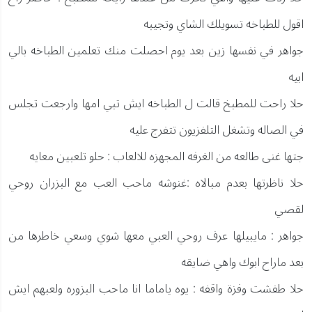
اقول للطباخه تسويلك الشاي وتجيبه
جواهر في نفسها زين بعد يوم احصلت منك تعلمين الطباخه بالي
ابيه
حلا راحت للمطبخ قالت ل الطباخه ايش تبي امها وارجعت تجلس
في الصاله وتشغل التلفزيون تتفرج عليه
جتها غنى طالعه من الغرفه المجهزه للالعاب : حلو تلعبين معايه
حلا ناظرتها بعدم مبالاه :غنوشه ماحب العب مع البزران روحي
لقصي
جواهر : مايبيلها عرف روحي العبي معها شوي وسعي خاطرها من
بعد ماراح ابوك واهي ضايقه
حلا طفشت وفزة واقفه : يوه ياماما انا ماحب البزوره ولعبهم ايش