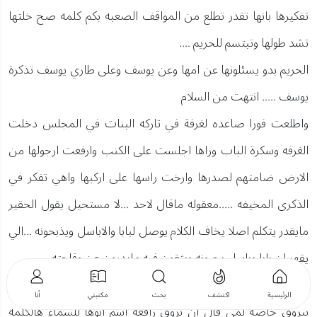
تفكيرها بانها تقدر تطلع من المواقف الصعبه بكم كلمه صح خلتها
تشد طولها وتبتسم للحريم ....
الحريم بدو يسئلونها عن امها وعن يوسف وعلى طاري يوسف تذكرة
يوسف ..... انتهت من السلام
واطلعت فورا صاعده لغرفة في تاركه البنات في المجلس دخلت
الغرفه وسكرة الباب وراها اجلست على الكنب وارفعت ارجولها من
الارض ضامتهم لصدرها وارخت راسها على اركبها واهي تفكر في
الذكرى المخيفه .....معقوله ماقال لاحد ...لا مستحيل يقول الحقير
مايقدر يتكلم اصلا يخاف الكلام يوصل لبابا والاباسل ويذبحونه ...الي
يقهر ان بابا وباسل يحبونه ويثقون فيه مايدرون عن وقاحته
...الحمد لله اني انفكيت منه ...بدت تستعيد كلام يوسف واهو يقارنها
الرئيسية
اكتشف
بحث
مكتبتي
أنا
ببروق خاصه لمى قال ان بروق رافعه اسم ابوها للسماء هالكلمه