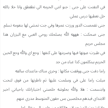
في التفتت على جنى : جنو انتي الحرمه الي تطقطق وانا حلا يالله
خل نعطيها درس عملي
جنى تقمصت الدور ورزت عمرها وفي جت تمشي لها بنعومه تسلم
جنى ضحكت : هههه الله يصلحك روحي العبي مع البزران هذا
مجلس حريم
في طيرت عيونها فيها وضربتها على كتفها : وجع اي والله وجع الحين
الحريم بيتكلمون كذا غباء من جد
راما دفت جنى ووقفت مكانها : وخري مناك ماعندك سالفه
ميلت راما على في وسلمت عليها ثم ناظرتها من فوق لتحت
وابتسمت : هلا والله بحلوشه خلصتي اختباراتك ياحياتي اخبر
الابتداي قيدهم مخلصين بس حقون المتوسط مدري عنهم
حلا انشدت للمشهد لان هالكلام من ظمن الي ينقال لها