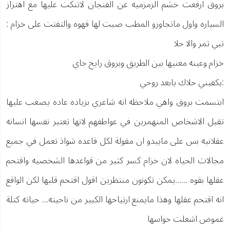
بروق ارفعت خشم الزمزميه عن الفنجان لاتنكت عليها مع اهتزاز
السياره واول ماتجاوزو المطب صبت لها قهوه والتفتت على خزام :
تبي تمر والا حلا
خزام وعينه معنيها بين الطريق وبروق رايح جاي
:يكفيني حلاك يابعد روحي
ابتسمت بروق واهي ملاحظه انه شاعري بزياده عاده يصعب عليها
تقبل الاشخاص المنهمرين في عواطفهم لانها تعتبر نفسها انسانه
عقلانيه بس على مايبدو ان مقولة لكل قاعده شواذ تعمل في جميع
مجالات الحياه لان خزام كسر كثير من قواعدها الشخصيه واقتحم
عقلها بقوه ......يمكن تكونون منتظرين اقول اقتحم قلبها لكن الواقع
انه اقتحم عقلها وهذا مايمنع ارتياحها الكبير من ناحيته... حياته كتلة
غموض اشعلت حواسها