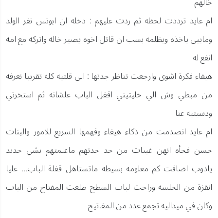
خالهم
ام عايد ترددت لحظه ثم ردت عليهم : دخله ان ابوتس نفر الولد
ومايبي ياخذه ويظلمه بسب ان قاتل اخوه يصير خاله واتركه مع امه
انفع له
هيفاء فكرة اشوي وارجعت تناظر جدتها : الي قلتيه كله تقريبا نعرفه
من مبطي وش الي خليتيني اقفل الباب علشانه ثم استخرتي
ودسيتيه عنا
ام عايد انصدمت من ذكاء هيفاء وفهمها السريع للامور والبنات
حسن فجأه انهن غبيات من جد جدتهم ماعلمتهم بشي جديد
يادوب اضافت كم معلومه بسيطه ماتستاهل قفلة الباب... عليا
انقزة من الجلسه وراحت لباب السطح طلعت المفتاح من الباب
وكان في ميداليه تجمع عدد من المفاتيح