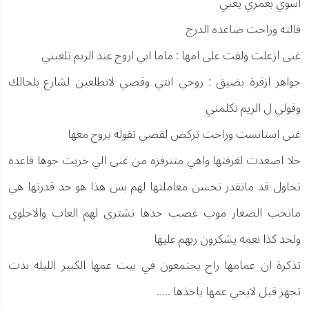
اسوي بعمري يعني
قالته وراحت صاعده الدرج
غنى ازعلت ولفت على امها : ماما ابي اروح عند الريم تلعبني
جواهر ازفرة بضيق : روحي انتي وقصي لاتطلعين لشارع بلحالك
وقولي ل الريم تكلمني
غنى استانست وراحت تركض لقصي تقوله يروح معها
حلا اصعدت لغرفتها واهي متنرفزه من غنى الي خربت جوها قاعده
تحاول قد ماتقدر تحسن معاملتها لهم بس هذا هو حد قدرتها هي
ماتحب الصغار موب غصب حدها تشتري لهم العاب والاحلوى
ولحد كذا نعمه يشكرون ربهم عليها
تذكرة ان عمامها راح يجتمعون في بيت عمها الكبير الليله بدت
تجهز قبل لايجي عمها ياخذها .....