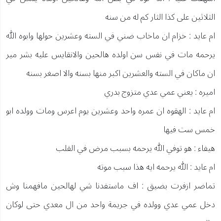
الثلاثين على كذا الثار كم له من سنه
ام عايد : خزام ان ماخاب ضني في السته وعشرين حولها وابوه الله
يرحمه مات في نفس سن اولده هالحين والانقايس عليه بشر مير
ان ماكان في السته والعشرين اكبر منها بسنه والا اصغر بسنه
اميره : يعني عمي عدي متزوج بدري
ام عايد : الهقوه ان عمره واحد وعشرين يوم اعرس ومات وولده ابو
خمس ست فيها
هيفاء : هو توفي الله يرحمه بسبب مرض في القلب
ام عايد : الله يرحمه ايه هذا سبب موته
تماضر ازفرت بضيق : اف ماستفدنا شي لهالحين مافهمنا وش
دخل عمي عدي وولده في جريمة واحد من ال معدي حتى لوكان