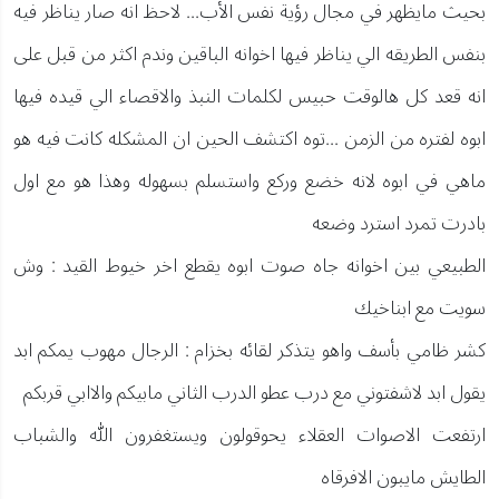
بحيث مايظهر في مجال رؤية نفس الأب... لاحظ انه صار يناظر فيه
بنفس الطريقه الي يناظر فيها اخوانه الباقين وندم اكثر من قبل على
انه قعد كل هالوقت حبيس لكلمات النبذ والاقصاء الي قيده فيها
ابوه لفتره من الزمن ...توه اكتشف الحين ان المشكله كانت فيه هو
ماهي في ابوه لانه خضع وركع واستسلم بسهوله وهذا هو مع اول
بادرت تمرد استرد وضعه
الطبيعي بين اخوانه جاه صوت ابوه يقطع اخر خيوط القيد : وش
سويت مع ابناخيك
كشر ظامي بأسف واهو يتذكر لقائه بخزام : الرجال مهوب يمكم ابد
يقول ابد لاشفتوني مع درب عطو الدرب الثاني مابيكم والاابي قربكم
ارتفعت الاصوات العقلاء يحوقولون ويستغفرون الله والشباب
الطايش مايبون الافرقاه