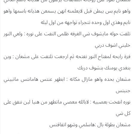
واهو نايم بس يبطن قبل لايعلمنه انهن يسمعن هذيانه باسمها واهو
نايم وهذي اول وحده تتجراء تواجهه من اول ليله
تلفت حوله مايشوف شي الغرفه ظلمى التفت على نوره : ولعي النور
خليني اشوف دربي
فزة رايحه لمفتاح النور تفتحه ثم ارجعت تلتفت على مشعان : وين
بتغدي يومنك بتشوف دربك
مشعان بحده واهو مازال مكانه : ابظهر عنتس هامانتس ماتبيني
جنبتس
نوره انفخت بعصبيه : لابالله معصي ماتظهر من هنيا لين نتفق على
كل شي
مشعان بطولة بال :هاسلمي وشهو اتفاقتس