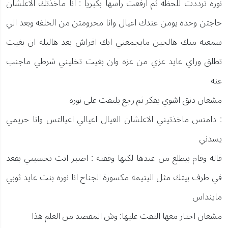
نوره ترددت للحظه ثم ارفعت راسها بكبريا : انا ماخذتك الاعلشان
حاجتن وحده يومن عندك اعيال وانا محرومتن من الخلفه وبعد الي
سمعته منك هالحين مايجمعني ابك افراش بعد هاليله ان بغيت
تطلق وراي عايد عزي من عزه وان بغيت تخليني شرطي ماجنب
عنه
مشعان دنق اشوي يفكر ثم رجع يلتفت على نوره
: دامتس ماخذتيني الاعلشان العيال اعيالي اعيالتس وانا حريمي
يسدني
قاله وقام بيطلع من عندها لكنها وقفته : اصبر انت تحسبني بقعد
في طرف بيتك مثل اليتيمه مكسورة الجناح انا نوره بنت عايد ثوبي
ماينداس
مشعان احتار معها التفت عليها: وش المقصد من العلم هذا