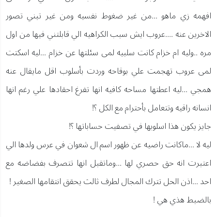
افهمه زي ماهو ...من غير ضغوط نفسيه ومن غير تبني تصور
الاخرين عنه ....عروب ايش سبب الكراهيه الي قابلتني فيها من اول
مره ..وليه ام خزام كانت سلبيه لمى سئلتها عن خزام ...ليه اسكتت
لمى عروب تهجمت علي بوقاحه وردت بأسلوب اقل مايقال عنه
همجي ...ليه اعطتها مساحه كافيه انها تفرغ احقادها علي رغم انها
انسانه راقيه وتتعامل بأحترام مع الكل ؟!
جايز يكون هذا اسلوبها في تصفيت حساباتها ؟!
ليه لا ...ماكانت راضيه عن ظهور اسم ال شعوان في عرس ولدها الي
اعتبرت انه حق حصري لها ...وماتقبل انها تتصرف بفضاضه مع
احد ...اذن الحل تترك المجال لطرف ثالث يحقق انتقامها الصغير !
بالضبط هذي هي !