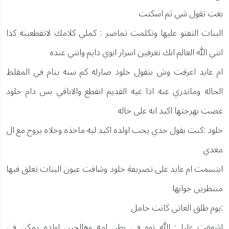
بغت تقول شي ثم اسكتت
البنات التفتو عليها وتكلمت تماضر : كملي كلامك لاتقطعينه كذا
انتي الله العالم انك تعرفين اسرار ابوي دايم وانتي عنده
ام عايد اعرفت وش بتقول خلود صارله كم سنه ينام في المقلط
الحاله وماتدري عنه اذا غيه القديم انقطع والاباقي بس دام خلود
غصت بهرجتها اكيد انه على حاله
خلود :كنت بقول جدي يحب اولده اكيد ليه ماخذه وخلاه يروح مع ال
معدي
ابتسمت ام عايد على تصريفة خلود وشافت عيون البنات تعلق فيها
منتظرين جوابها
:يوم طلق العاتي كانت حامل
اشهقت عليا : الله توه في بطن امه وهالحين اولده يمكن في