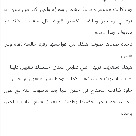
نوره كانت مستغربه طاعة مشعان وهدؤه واهي اكثر من يدري انه
فرعوني ومتجبر ومالقت تفسير لقبوله لكل ماقالت الاانه يرد
معروف ابوها ...جده
ياجده صحاها صوت هيفاء من هواجسها وفزة جالسه :هاه وش
بغيتي
هيفاء استغربت فزتها : انتي غطيتي صدق احسبنك تلعبين علينا
ام عايد استوت جالسه : ها... لامابي نوم بابتسن مقفول لهالحين
خلود شافت المفتاح في حظن عليا بعد ماسهت عنه مع طول
الجلسه خمته من حضنها وقامت واقفه : ابفتح الباب هالحين
ياجده