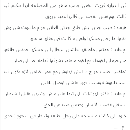
في النهايه قررت تخفي جانب ماهو من المصلحه انها تتكلم فيه
قالت لهم نفس القصه الي قالتها عذبه لبروق
هيفاء : طيب جدي ليش طلق جدتي العاتي حرام ماسوت شي وش
ذنبها اذا رجال مسكها واهي ماكانت في عقلها ساعتها
ام عايد : جدتس ماطلقها علشان الرجال الي مسكها جدتس طلقها
من حرة ان اخوها ذبح اخوه مايقدر يشوفها قدامه بعد الي صار
تماضر : طيب جراح ذا ليش تهاوش مع عمي ظامي لازم يكون فيه
سبب للهوشه وسبب قوي علشان توصل للقتل
ام عايد : ياكثر الهوشات الي تبدا على ماش وتنتهي بقتل الشيطان
يستغل غضب الانسان ويعمي عينه عن الحق
خلود الي كانت منسدحه على رجل لطيفه وتناظر في النجوم : جدي
يح ......