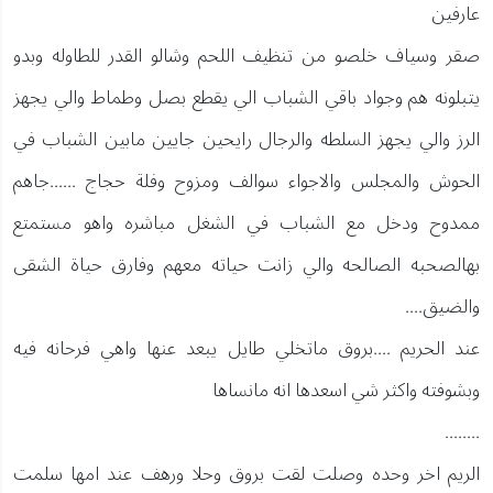
عارفين
صقر وسياف خلصو من تنظيف اللحم وشالو القدر للطاوله وبدو
يتبلونه هم وجواد باقي الشباب الي يقطع بصل وطماط والي يجهز
الرز والي يجهز السلطه والرجال رايحين جايين مابين الشباب في
الحوش والمجلس والاجواء سوالف ومزوح وفلة حجاج ......جاهم
ممدوح ودخل مع الشباب في الشغل مباشره واهو مستمتع
بهالصحبه الصالحه والي زانت حياته معهم وفارق حياة الشقى
والضيق....
عند الحريم ....بروق ماتخلي طايل يبعد عنها واهي فرحانه فيه
وبشوفته واكثر شي اسعدها انه مانساها
........
الريم اخر وحده وصلت لقت بروق وحلا ورهف عند امها سلمت