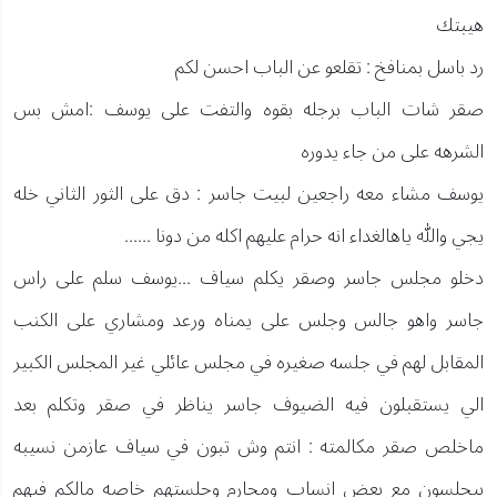
هيبتك
رد باسل بمنافخ : تقلعو عن الباب احسن لكم
صقر شات الباب برجله بقوه والتفت على يوسف :امش بس
الشرهه على من جاء يدوره
يوسف مشاء معه راجعين لبيت جاسر : دق على الثور الثاني خله
يجي والله ياهالغداء انه حرام عليهم اكله من دونا ......
دخلو مجلس جاسر وصقر يكلم سياف ...يوسف سلم على راس
جاسر واهو جالس وجلس على يمناه ورعد ومشاري على الكنب
المقابل لهم في جلسه صغيره في مجلس عائلي غير المجلس الكبير
الي يستقبلون فيه الضيوف جاسر يناظر في صقر وتكلم بعد
ماخلص صقر مكالمته : انتم وش تبون في سياف عازمن نسيبه
بيجلسون مع بعض انساب ومحارم وجلستهم خاصه مالكم فيهم