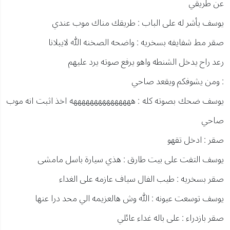
عن طريقي
يوسف يأشر له على الباب : طريقك مناك موب عندي
صقر مط شفايفه بسخريه : واضحه الصخنه الله لايبلانا
رعد راح يدخل الشنطه واهو يرفع صوته يرد عليهم
: ومن يشوفكم ويقعد صاحي
يوسف ضحك بصوته كله : هههههههههههههههه اخذ اثبت انه موب
صاحي
صقر : ادخل تقهو
يوسف التفت على بيت طارق : هذي سيارة باسل مامشى
صقر بسخريه : طيب الفال سياف عازمه على الغداء
يوسف توسعت عيونه : الله وش هالعزيمه الي محد درا عنها
صقر بازدراء : على باله غداء عائلي