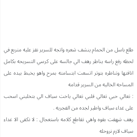
طلع باسل من الحمام ينشف شعره واتجه للسرير نقز عليه متربع في
لحظه رفع راسه يناظر رهف الي جالسه على كرسي التسريحه بكامل
اناقتها وتناظره بتوتر اتسعت ابتسامته بمرح واهو يخبط بيده على
المساحه الخاليه من السرير قدامه
: تعالي حبي تعالي قلبي تعالي ياخت سياف الي بتخليني اسحب
على غداء سياف واطير لجده من الفجريه .
رهف شهقت بقوه واهي تقاطع كلامه باستعجال : لا تكفى الا غداء
سياف لازم نروحله