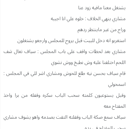
يشتغل معنا مافيه زود عنا
مشاري ينهي الخلاف : خلوه علي انا اجيبه
وراح من غير ماينتظر ردهم
استغربو انه دخل للبيت قبل يروح للمجلس وارجعو يشتغلون
مشاري بعد لحظات واقف على باب المجلس : سياف تعال شف
اللحم اختلفنا عليه وش نطبخ ووش نشوي
قام سياف بحسن نيه طلع للحوش ومشاري اشر للي في المجلس :
اسمحولي
وقبل يستوعبون كلمته سحب الباب سكره وقفله من برا واخذ
المفتاح معه
سياف سمع صكة الباب وقفلته التفت بصدمه واهو يشوف مشاري
سحب المفتاح في يده