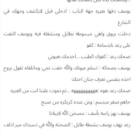
يوسف دفها بغيره جهة الباب : ادخلي قبل لايكشف وجهك في
الشارع
دخلت بروق واهي مبسوطه بطايل ومنشغله فيه ويوسف التفت
على رعد بابتسامه : كفو
ضحك رعد : كفوك الطيب ...اخدمك بعيوني
يوسف بضحكه : تسلم عيونك والله خفت نجي وماتلقاه تقول بروح
اخذه بنفسي تعرف جنان اختك
ضحك رعد بقوه :ههههههههههه ...ثم تموت علينا انت من الغيره
جاهم صقر مبتسم : وش عنده كريكره من صبح
يوسف يهز راسه بأسف : مصخن الله لايبلانا
رعد يهف يوسف بشنطة طايل : الصخنه والله في تسبدك مير اذلف