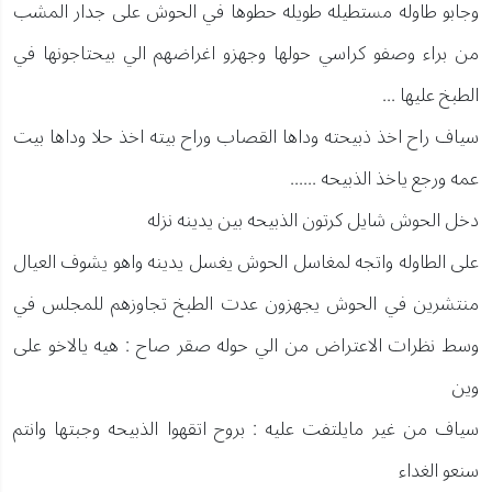
وجابو طاوله مستطيله طويله حطوها في الحوش على جدار المشب
من براء وصفو كراسي حولها وجهزو اغراضهم الي بيحتاجونها في
الطبخ عليها ...
سياف راح اخذ ذبيحته وداها القصاب وراح بيته اخذ حلا وداها بيت
عمه ورجع ياخذ الذبيحه ......
دخل الحوش شايل كرتون الذبيحه بين يدينه نزله
على الطاوله واتجه لمغاسل الحوش يغسل يدينه واهو يشوف العيال
منتشرين في الحوش يجهزون عدت الطبخ تجاوزهم للمجلس في
وسط نظرات الاعتراض من الي حوله صقر صاح : هيه يالاخو على
وين
سياف من غير مايلتفت عليه : بروح اتقهوا الذبيحه وجبتها وانتم
سنعو الغداء