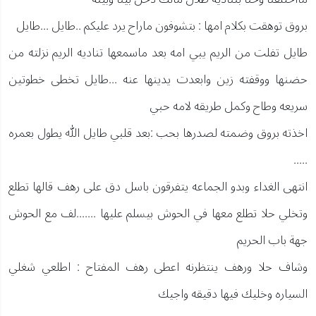
بروق توهقت بكلام امها : بتشوفون ماراح يرد عليكم ..طايل ...طايل
طايل تفلت من الريم يبي امه بعد ماسمعها تناديه الريم نزلته من
حضنها ووقفته زين وابعدت يدينها عنه ...طايل تخطى خطوتين
سريعه وطاح وكمل طريقه لامه حبي
اخذته بروق وضمته لصدرها بحب :بعد قلبي طايل الله يطول بعمره
.....
انتهى الغداء وبدو الجماعه يتفرقون باسل دق على رهف قالها تطلع
وتخلي حلا تطلع معها في الحوش بيسلم عليها .......لف مع الحوش
جهة باب الحريم
وشاف حلا ورهف ينتظرنه اعطى رهف المفتاح : اطلعي شغلي
السياره وخليك فيها دقيقه واجيك