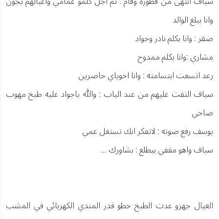
سياف انتهى من فطوره وقام : تم اجل كلمو عمامي واعيالهم يجون
وانا ببلغ الوالد
صقر : وانا بكلم نادر وجواد
مشاري :وانا بكلم ممدوح
رعد اتسعت ابتسامته : وانا اخوياي حاضرين
سياف التفت عليهم من عند الباب : والله ياجواد عليه طبخ مهوب
صاحي
يوسف رفع صوته : لاتفكر انك تستغل عمي
سياف واهو مقفي بيطلع : بشاورك ...
العيال جهزو عدت الطبخ حطو قدر المندي الكهربائي في المشب