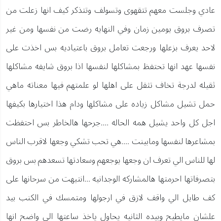
عادي وجلست معهم تتقهوى وتسولف وتتذكر كيف انها زعلت من
تصرف بروق يومين زمان وفي النهايه رضت من نفسها ومن غير
لاحد يعرف بزعلها ورجعت تعامل بروق باعتياديه بس اخذت على
نفسها عهد انها تحتفظ بمشاكلها لنفسها اذا بروق شايفه مشاكلها
ثقيله لدرجة تخاف تثقل على اهلها لو علمتهم فيها معناته ماهي
حمل تشيل مشاكل زياده على مشاكلها ودام هذا اختيارها بكيفها
اجل كل واحد يشيل همه الحاله ....جرحها هالخاطر بس احتفظت
بمشاعرها لنفسها ومابينت ....هي تحب تشكي وجعها لاقرب الناس
لها للناس الي تعرف ان وجعها يوجعهم وسعادتها تسعدهم بس بروق
بتصرفاتها احرمتها هالمشاركه الوجدانيه ...انتبهت من سرحانها على
كف طايل الي واقف لازق في ارجولها ومتمسك في الكنب بيد
علشان مايطيح وبيده الثانيه يحاول ياخذ ساعتها الي واضح انها