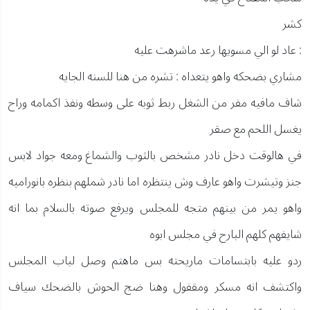
كشر
: عاد لو الي مسويها رعد ماشرهت عليه
مشاري بضحكه واهو يتعداه : تشره من هنا للسنه الجايه
شاف مافيه مفر من الشغل ربط ثوبه على وسطه ونفذ اكمامه وراح
يغسل اللحم مع صقر
في هالوقت دخل نادر مشخص بالثوب والشماغ ومعه جواد لابس
جنز وتيشرت واهو عارف وش ينتظره اما نادر شملهم بنظره بانوراميه
واهو يمر من بينهم متجه للمجلس ويرفع صوته بالسلام بما انه
شايفهم كلهم البارح في مجلس ابوه
ردو عليه بابتسامات ماريحته بس ماهتم وصل لباب المجلس
واكتشف انه مسكر ومقفول وهنا ضج الحوش بالضحك سياف