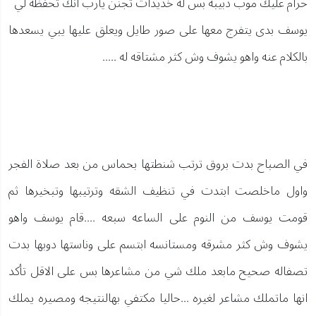
حرام عليك موب دبيبه بس له خديدات تجنن يارب انك تحفظه لي
يوسف بدى يتفرج معها على صور طايل ويعلق عليها يبي يسعدها
بالكلام عنه واهو يشوف وش كثر مشتاقه له .....
في الصباح بدت بروق ترتب شنطتها بحماس من بعد صلاة الفجر
واول ماخلصت ابتدت في تنظيف الشقه وترتيبها وتبخيرها ثم
قومت يوسف من النوم على الساعه سبعه ....قام يوسف واهو
يشوف وش كثر مشرقه ومستانسه ابتسم على وناستها دوبها بدت
تصفاله صحيح مابعد ملك شي من مشاعرها بس على الاقل تأكد
انها ماتملك مشاعر لغيره ...حاليا مكتفي بهالنتيجه ومصيره يملك