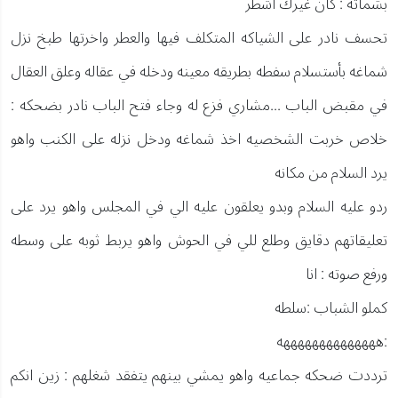
بشماته : كان غيرك اشطر
تحسف نادر على الشياكه المتكلف فيها والعطر واخرتها طبخ نزل
شماغه بأستسلام سفطه بطريقه معينه ودخله في عقاله وعلق العقال
في مقبض الباب ...مشاري فزع له وجاء فتح الباب نادر بضحكه :
خلاص خربت الشخصيه اخذ شماغه ودخل نزله على الكنب واهو
يرد السلام من مكانه
ردو عليه السلام وبدو يعلقون عليه الي في المجلس واهو يرد على
تعليقاتهم دقايق وطلع للي في الحوش واهو يربط ثوبه على وسطه
ورفع صوته : انا
كملو الشباب :سلطه
:ههههههههههههههه
ترددت ضحكه جماعيه واهو يمشي بينهم يتفقد شغلهم : زين انكم