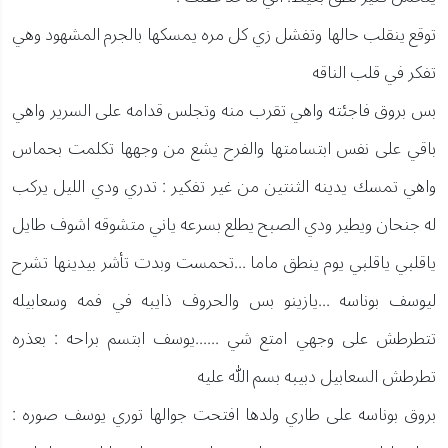
توقع ينقلب حالها وتفشل زي كل مره يمسكها بالجرم المشهود وهي
تفكر في قلب الناقه
بس بروق فاجئته واهي تقرب منه وتجلس قدامه على السرير واهي
باقي على نفس ابتسامتها والفرح يشع من وجهها تكلمت بحماس
واهي تمسك يدينه الثنتين من غير تفكير : تدري ودي الليل يركب
له جنحان ويطير ودي الصبح يطلع بسرعه ياني متشوقه اشوف طايل
ياقلبي ياقلبي يوم ينطق ماما ...تحمست وبدت تأشر بيدينها تشرح
ليوسف بوناسه ...يازينو بس والحروف ذايبه في فمه وسعابيله
تتطرطش على وجهي امتع شي ......يوسف ابتسم براحه : بعذره
تطرطش السعابيل دبيبه بسم الله عليه
بروق بوناسه على طاري ولدها افتحت جوالها توري يوسف صوره :