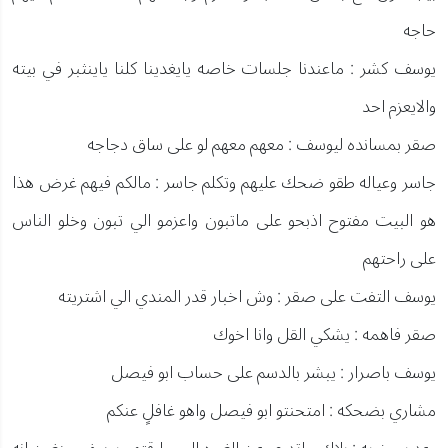
حاجه
يوسف كشر : ماعندنا جلسات خاصه يايغدينا كلنا ياينثبر في بيته
والايعزم احد
صقر بمسانده ليوسف : معهم معهم لو على ساق دجاجه
جاسر وعياله طقو ضحك عليهم وتكلم جاسر : مالكم فيهم غرض هذا
هو البيت مفتوح اذبحو على ماتبون واعزمو الي تبون وخلو الناس
على راحتهم
يوسف التفت على صقر : وش اخبار قدر المندي الي اشتريته
صقر فاهمه : يشكي القل وانا اخوك
يوسف باصرار : يبشر بالدسم على حساب ابو فيصل
مشاري بضحكه : امتحنتو ابو فيصل واهو غافلٍ عنكم