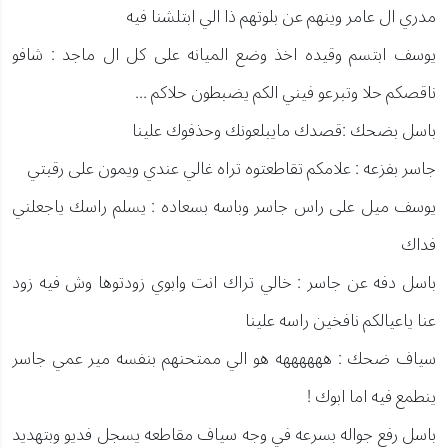
مدري ال عامر وينهم عن بلوتهم ذا الي ابتلشنا فيه
يوسف ابتسم وقيده اخذ وضع الميانه على كل ال ماجد : شافو
ناقصكم حلا وتبرعو فيني الكم يضبطون حلاكم ...
باسل بضحك :قصدك مايبلعونك وحذفوك علينا
جاسر بفزعه : علامكم تقاطعتوه تراه غالي عندي ويمون على رقبتي
يوسف ميل على راس جاسر وباسه بسعاده : يسلم راسك ياجعلني
فداك
باسل دفه عن جاسر : خالي تراك انت وابوي زودتوها وش فيه زود
عنا ياعيالكم نافخين راسه علينا
سياف ضحك : ههههههه هو الي ممتحنهم بنفسه مير عمي جاسر
ينطمع فيه اما ابوك !
باسل رفع جواله بسرعه في وجه سياف مقاطعه يسجل فديو وبتهديد