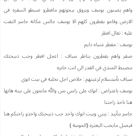
واهم يضنون يوسف وبروق بيجونهم مافطرو ضبطو السفره في
الارض وقامو يفطرون كلهم الا يوسف جالس مكانه جاسر التفت
عليه : تعال افطر
يوسف : مفطر عساه دايم
صقر واهم يفطرون يناظر سياف : اعجل افطر وجب ذبيحتك
بنضبط المندي في القدر الي انت خابره
سياف بأستسلام لرغبتهم : خلاص اجل نخليه في بيت ابوي
يوسف باعتراض : ابوك على راسي بس والله مانمون على بيته هاتها
هنا ناخذ راحتنا
جاسر بتأييد : بيتي وبيت ابوك واحد جب ذبيحتك واخذو راحتكم هنا
فيصل مايحب البعثره (الحوسه )