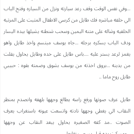
...وفي نفس الوقت وقف رعد سيارته ونزل من السياره وفتح الباب
الي خلفه مباشره فك طايل من كرسي الاطفال المثبت على المرتبه
الخلفيه وشاله على متنه اليمين وسحب شنطته يشيلها بيده اليسار
ودف الباب يسكره برجله ...جاه يوسف مبتسم واخذ طايل واهو
يغمز لرعد يستر عليه ....باس طايل على خده وطايل يحاول يفلت
من يدينه ...بروق اخذته من يوسف بشوق وضمته بقوه : حبيبي
طايل روح ماما ..
طايل عرف صوتها ورفع راسه يطالع وجهها بلهفه وانصدم بمنظر
النقاب الي يغطي وجهها نادته واتسعت عيونه باستغراب يعرف
الصوت ..مد كفه الصغيره يحاول يبعد النقاب عن وجهها
...ومسكت يده قبل يسحب نقابها