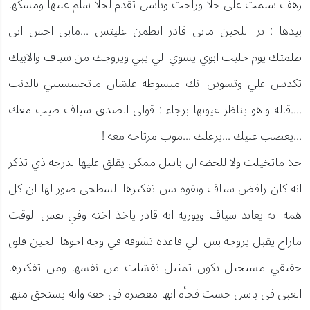
رهف سلمت على حلا وراحت وباسل تقدم لحلا سلم عليها ومسكها
بيدها : ترا للحين ماني قادر اتطمن عليتس ...مابي احس اني
ظلمتك يوم خليت ابوي يسوي الي يبي ويزوجك من سياف والابيك
تكذبين علي وتسوين انك مبسوطه علشان ماتحسسيني بالذنب
....قاله واهو يناظر عيونها برجاء : قولي الصدق سياف طيب معك
...يعصب عليك ...يزعلك ...موب مرتاحه معه !
حلا ماتخيلت ولا للحظه ان باسل ممكن يقلق عليها لدرجه ذي تذكر
انه كان رافض سياف وبقوه بس تفكيرها السطحي صور لها ان كل
همه انه يعاند سياف ويوريه انه قادر ياخذ اخته وفي نفس الوقت
ماراح يقبل يزوجه بس الي قاعده تشوفه في وجه اخوها الحين قلق
حقيقي مستحيل يكون تمثيل تفشلت من نفسها ومن تفكيرها
الغبي في باسل حست فجأه انها مقصره في حقه وانه يستحق منها