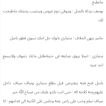
ماتطبخ
يوسف يردله بالمثل : وبروقي دوم عروس وبيشيب رمشك ماطبخت
لك
جاسر ينهي الخلاف : مشاري يابوك خل امك تسوي فطور باسل
مشاري : اصلا بروق ضايعه في خشةطايل ماعاد تشوف ولاتسمع
احد غيره
باسل فتح فمه بيعترض قبل يطلع مشاري وشاف سياف داخل
عليهم وجه كلامه اله : حتى انت نكدو عليك من صباح الله خير
سياف سلم وحب على راس عمه وجلس على الكنبه الي قدامهم : انا