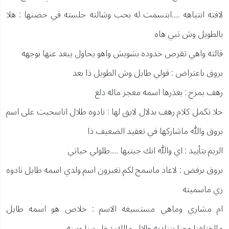
لافته انتباهه ....ابتسمت له بحب وشالته جلسته في حضنها : هلا
بالطويل وش تبي هاه
قالته واهي تقرص خدوده بشويش واهو يحاول يبعد عنها بوجهه
بروق باعتراض : قولي طايل وش الطويل ذا بعد
رهف بمزح : بعذرها اسمه معجز ماله دلع
حلا تكمل كلام رهف بدلال لايق لها : نادوه طلال اناسحبت على اسم
بروق والله ماشاركها في تعقيد الضعيف ذا
الريم بتأييد : اي والله انك جبتيها ....طلولي حياتي
بروق برفض : لاعاد ماسمح لكم تغيرون اسم ولدي اسمه طايل نادوه
زي ماسميته
ام مشاري وماهي مستسيغه الاسم : خلاص هو اسمه طايل
مااختلفنا وحنا بنناديه طلال مالك دخل بينا وبينه