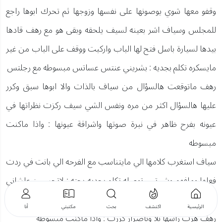
وقفو معها شوي يوصونها على نفسها وزوجها ثم تحرك ابوها راجع
للمجلس وسياف اشر بعينه لسيف يلحقه وبقى هو مع رهف قادها
بيدها لسيارة باسل فتح لها الباب واركبت ووقف على الباب من غير
مايسكره تكلم بجديه : بشريني عنتس عساتس مبسوطه مع رجلتس
رهف ماتوقعت هالسؤال من سياف بالذات والا ابوها سبق وكرر
عليها هالسؤال اكثر من مره ونفس الشي سيف ركزت نظراتها في
عيونه بفرح ظاهر في نبرة صوتها واشراقة عيونها : واذا ماكنت
مبسوطه
سياف استغرب كلامها الي مايتناسب مع الفرحه الي بانت في ردت
فعلها ومافهم وش تبي توصله تكلم بجديه بحته : لاتحسبين علشاني
اخذن اخته باسكت عنه لامنه اخطى عليتس
الرئيسية
اكتشف
بحث
مكتبتي
أنا
رهف هزت راسها بلا وباصرار كررت : واذا ماكنت مبسوطه