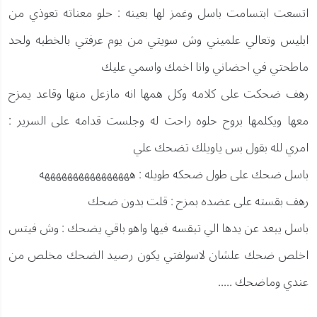
اتسعت ابتسامت باسل وغمز لها بعينه : حلو معناته تعوذي من
ابليس وتعالي علميني وش سويتي من يوم عرفتي بالخطبه ولحد
ماطحتي في احضاني وانا اخمك واسمي عليك
رهف ضحكت على كلامه وكل همها انه مازعل منها وقاعد يمزح
معها ويكلمها بروح حلوه راحت له وجلست قدامه على السرير :
امري لله بقول بس ياويلك تضحك علي
باسل ضحك على طول ضحكه طويله : ههههههههههههههههه
رهف بقسته على عضده بمزح : قلت بدون ضحك
باسل يبعد عن يدها الي تبقسه فيها واهو باقي يضحك : وش فيتس
اخلص ضحك علشان لاسولفتي يكون رصيد الضحك مخلص من
عندي وماضحك .....