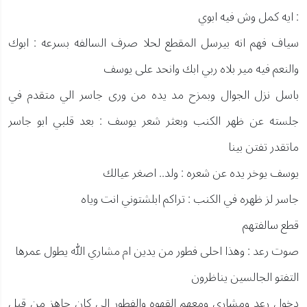
: ايه كمل وش فيه ابوي
سياف فهم انه بيرسل المقطع لحلا صرف السالفه بسرعه : ابوك
والنعم فيه مير بلاه ربي ابك وانحد على يوسف
باسل نزل الجوال وبمزح مد يده من ورى جاسر الي متقدم في
جلسته عن ظهر الكنب وبعثر شعر يوسف : بعد قلبي ابو جاسر
ماتقدر تفتن بينا
يوسف يوخر يده عن شعره : ولد.. اصغر عيالك
جاسر لز ظهره في الكنب : تراكم ابلشتوني انت وياه
قطع سالفتهم
صوت رعد : وهذا احلى فطور من يدين ام مشاري الله يطول عمرها
التفتو الجالسين يناظرون
دخول رعد ومشاري ومعهم القهوه والفطور الي كان جاهز من قبل