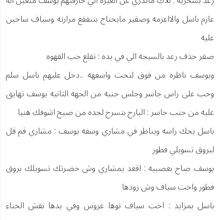
رعد بسخريه : بلاك ماتدري عن الغيره الي حارقتهم يوسف منغبن انه
عازم باسل والااعزمه وصقير مايحتاج بتنفقع مرارته وسياف ساحبن
عليه
صقر حذف رعد بالسبحه الي في يده : تقلع جب القهوه
ويوسف ناظره من فوق لتحت واسفهه ..دخل عليهم باسل سلم
وحب على راس جاسر وجلس جنبه من الجهه الثانيه يوسف تهايق
عليه من جنب جاسر : البارح بتسرح لجده من صبح اشوفك هنيا
باسل يحك راسه ويناظر في مشاري وسفه يوسف : مشاري قم قل
لبروق تسويلي فطور
يوسف صاح بعصبيه : اقعد يمشاري وش حضرتك تسويلك بروق
فطور واخت سياف وش زودها
باسل بمزايد : اخت سياف توها عروس وفي يدها نقش الحناء