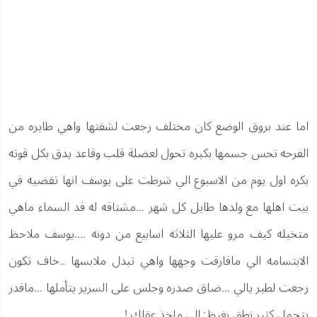
اما عند بروق الوضع كان مختلف رجعت لشقتها واهي طايره من
الفرحه تحس جسمها بكبره تحول لعضلة قلب وقاعد يدق بكل قوته
بكره اول يوم من الاسبوع الي شرطت على يوسف انها تقضيه في
بيت اهلها مع ولدها طايل كل شهر ...مشتاقه له قد السماء ماهي
متخيله كيف مرو عليها الثلاثه اسابيع من دونه ....يوسف ملاحظ
الابتسامه الي مافارقت وجهها واهي تبدل ملابسها ..خاف تكون
رجعت لطير يالي ...ضاق صدره وجلس على السرير يتأملها ...ماقدر
يتحمل كثير نطق بغيظ: الي ماخذ عقلك !