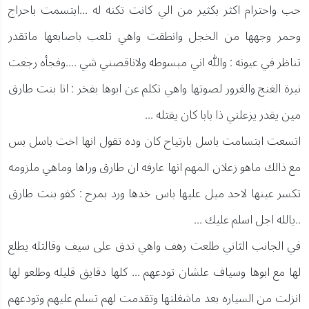
حب واحترام اكثر بكثير من الي كانت تكنه له ...ابتسمت باحراج
وحمر وجهها من الخجل وانطقت واهي تلعب باصابعها ماتقدر
تناظر في عيونه : والله اني مبسوطه ولاناقصني شي ....وفجأه رجعت
نبرة الغنج والغرور لصوتها واهي تكلم عن ابوها بفخر : انا بنت طارق
مين يقدر يزعلني ذا بابا كان يقتله ...
اتسعت ابتسامت باسل بارتياح كان وده تقول انها اخت باسل بس
مع ذالك ماهو زعلان المهم انها عارفه ان طارق وراها وماهي ملزومه
تكسر عينها لاحد ميل عليها باس خدها ورد بمرح : كفو بنت طارق
..يالله اجل اسلم عليك ...
في الجانب الثاني طلعت رهف واهي تدق على سيف وقالتله يطلع
لها مع ابوها وسياف علشان تودعهم ... كلها دقايق قليله وطلعو لها
انزلت من السياره بعد ماشغلتها وتقدمت لهم تسلم عليهم وتودعهم