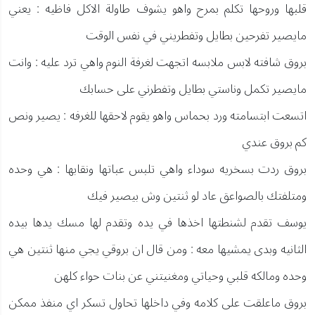
قلبها وروحها تكلم بمرح واهو يشوف طاولة الاكل فاظيه : يعني
مايصير تفرحين بطايل وتفطريني في نفس الوقت
بروق شافته لابس ملابسه اتجهت لغرفة النوم واهي ترد عليه : وانت
مايصير تكمل وناستي بطايل وتفطرني على حسابك
اتسعت ابتسامته ورد بحماس واهو يقوم لاحقها للغرفه : يصير ونص
كم بروق عندي
بروق ردت بسخريه سوداء واهي تلبس عباتها ونقابها : هي وحده
ومتلفتك بالصواعق عاد لو ثنتين وش بيصير فيك
يوسف تقدم لشنطتها اخذها في يده وتقدم لها مسك يدها بيده
الثانيه وبدى يمشيها معه : ومن قال ان بروقي يجي منها ثنتين هي
وحده ومالكه قلبي وحياتي ومغنيتني عن بنات حواء كلهن
بروق ماعلقت على كلامه وفي داخلها تحاول تسكر اي منفذ ممكن