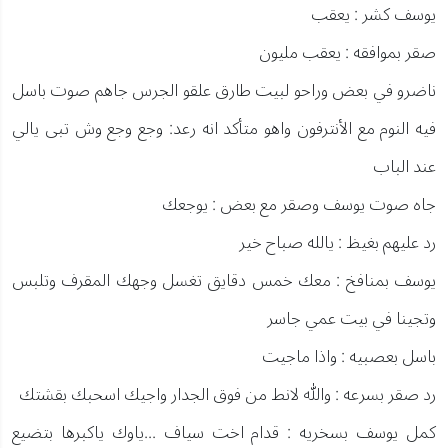
يوسف كشر : يعقب
صقر بموافقه : يعقب مليون
ناضرو في بعض وراحو لبيت طارق علقو الجرس جاهم صوت باسل
فيه النوم مع الأنترفون واهو متأكد انه رعد: وجع وجع وش تبى يالي
عند الباب
جاه صوت يوسف وصقر مع بعض : يوجعك
رد عليهم بغيظ : يالله صباح خير
يوسف بمنافخ : معك خمس دقايق تغسل وجهك المقرف وتلبس
وتجينا في بيت عمي جاسر
باسل بعصبيه : واذا ماجيت
رد صقر بسرعه : والله لانط من فوق الجدار واجيك اسحبك بقشتك
كمل يوسف بسخريه : قدام اخت سياف ...ياوك ياكبرها بتضيع