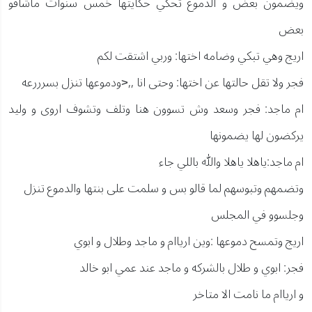
ويضمون بعض و الدموع تحكي حكايتها خمس سنوات ماشافو
بعض
اريج وهي تبكي وضامه اختها: وربي اشتقت لكم
فجر ولا تقل حالتها عن اختها: وحتى انا ,,<ودموعها تنزل بسرررعه
ام ماجد: فجر وسعد وش تسوون هنا وتلف وتشوف اروى و وليد
يركضون لها يضمونها
ام ماجد:ياهلا ياهلا والله باللي جاء
وتضمهم وتبوسهم لما قالو بس و سلمت على بنتها والدموع تنزل
وجلسوو في المجلس
اريج وتمسح دموعها :وين ارياام و ماجد وطلال و ابوي
فجر: ابوي و طلال بالشركه و ماجد عند عمي ابو خالد
و ارياام ما نامت الا متاخر