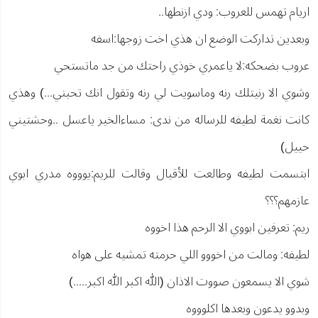
اريام تهمس للعروب: ودي ازنطها..
وبعدين تداركت الوضع ان هذي اخت زوجها:اسفه
عروب بضحكه:لا ياعمري خوذي راحتك من جد ماتستحي
وشوي الا رنيتلك رنه وماسويت لي رنه وتقول انك تحبني...) وهذي
كانت نغمة لطيفه للرساله من ندى: مساءالخير ياعسل ..وحشتيني
حييل)
ابتسمت لطيفه وطالعت للأقبال وقالت للريم:يوووه مدري ابوي
عازمهم؟؟؟
ريم: تعرفين ابووي الا الرحم هذا اخووه
لطيفه: ومالت من اخووو اللي حرمته تمشيه على هواه
شوي الا يسمعون صووت الاذان (الله اكبر الله اكبر.....)
وبدوو يدعون وبعدها اكلوووه