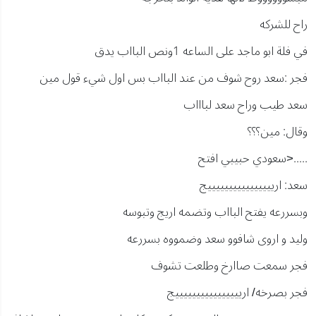
راح للشركه
في فلة ابو ماجد على الساعه 1ونص البااب يدق
فجر :سعد روح شوف من عند البااب بس اول شيء قول مين
سعد طيب وراح سعد لباااب
وقال: مين؟؟؟
.....<سعودي حبيبي افتح
سعد: ارييييييييييييييييج
وبسررعه يفتح البااب وتضمه اريج وتبوسه
وليد و اروى شافوو سعد وضمووه بسررعه
فجر سمعت صاارخ وطلعت تشوف
فجر بصرخه/ ارييييييييييييييييج