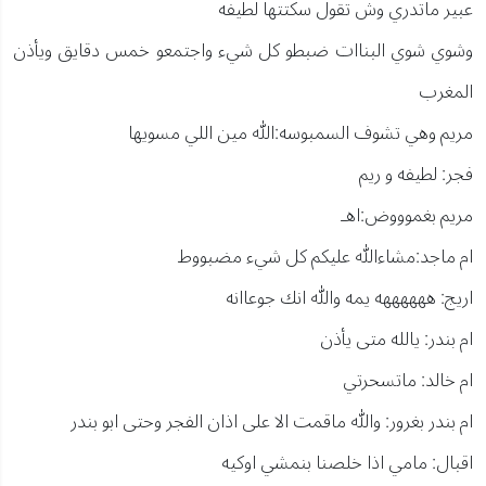
عبير ماتدري وش تقول سكتتها لطيفه
وشوي شوي البناات ضبطو كل شيء واجتمعو خمس دقايق ويأذن
المغرب
مريم وهي تشوف السمبوسه:الله مين اللي مسويها
فجر: لطيفه و ريم
مريم بغموووض:اهـ
ام ماجد:مشاءالله عليكم كل شيء مضبووط
اريج: ههههههه يمه والله انك جوعاانه
ام بندر: يالله متى يأذن
ام خالد: ماتسحرتي
ام بندر بغرور: والله ماقمت الا على اذان الفجر وحتى ابو بندر
اقبال: مامي اذا خلصنا بنمشي اوكيه