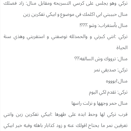
تركي وهو يجلس على كرسي التسريحه ومقابل منال: زاد فضلك
منال حبيبتي ابي اكلمك في موضوع و ابيكي تفكرين زين
منال بأستغراب: وشو ؟؟؟؟!
تركي :انتي كبرتي و والحمدلله توضفتي و استقريتي وهذي سنة
الحياة
منال: ترووك وش السالفه؟؟؟
تركي: صديقي نمر
منال:ايوووه
تركي: تقدم لكي اليوم
منال حمر وجهها و نزلت راسها
قرب تركي لها وحط ايده على ظهرها :ابيكي تفكرين زين وانتي
تعرفين نمر ما يحتاج اقولك عنه و زود كذابار باهله وفيه خير ابيكي