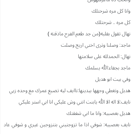
وانا كل مره شرحتلك
كل مره .. شرحتلك
نهال تقول بقلبه(من جد طعم الفرح ماذقته )
ماجد: وصلنا وترى اختي اريج وصلت
نهال: الحمدلله على سلامتها
ماجد بجفاء:الله يسلمك
وفي بيت ابو هديل
هديل وتغطي وجهها بيدينها:ناايف ليه تضيع عمرك مع وحده زيي
نايف:لا اله الا الله يابنت انتي وش عليكي انا ابي استر عليكي
هديل بعصبيه: وانا ما ابي شفقتك
نايف بعصبيه: شوفي اذا ما تزوجتيني بتتزوجين غيري و شوفي عاد