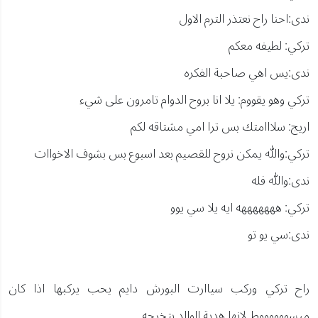
ندى:احنا راح نعتذر الترم الاول
تركي: لطيفه معكم
ندى:يس اهي صاحبة الفكره
تركي وهو يقووم: يلا انا بروح الدوام تامرون على شيء
اريج: سلااامتك بس ترا امي مشتاقه لكم
تركي:والله يمكن نروح للقصيم بعد اسبوع بس بشوف الاخواات
ندى:والله فله
تركي: هههههههه ايه يلا سي يوو
ندى:سي يو تو
راح تركي وركب سياارت البورش دايم يحب يركبها اذا كان
مبسووووووط لانها هدية الوالد بتخرجه