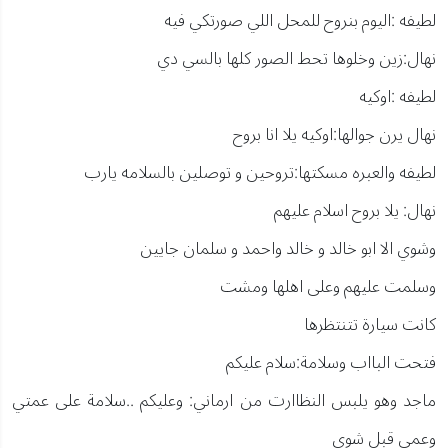
لطيفه :اليوم بنروح للمحل اللي صورتكي فيه
نهال:زين وخلوها تحط الصور كلها بالسي دي
لطيفه :اوكيه
نهال يرن جوالها:اوكيه يلا انا بروح
لطيفه والعبره مسكتها:تروحين و توصلين بالسلامه يارب
نهال: يلا بروح اسلام عليهم
وشوي الا ابو خالد و خالد واحمد و سلمان جايين
وسلمت عليهم وعلى اهلها ومشت
كانت سيارة تتنتظرها
فتحت البااب وسلامة:سلام عليكم
ماجد وهو يلبس النظاارت من ارماني: وعليكم ..سلامة على عمتي
وعمي قبل شوي