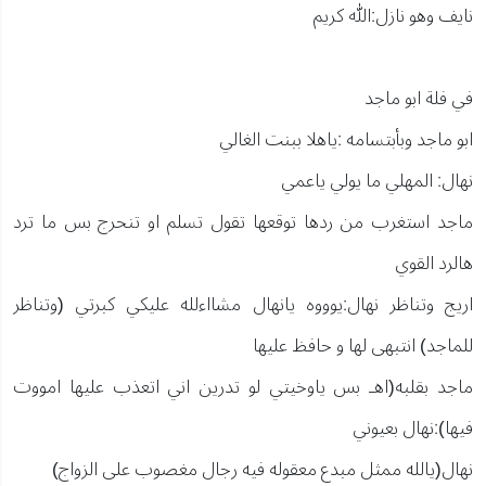
نايف وهو نازل:الله كريم
في فلة ابو ماجد
ابو ماجد وبأبتسامه :ياهلا ببنت الغالي
نهال: المهلي ما يولي ياعمي
ماجد استغرب من ردها توقعها تقول تسلم او تنحرج بس ما ترد
هالرد القوي
اريج وتناظر نهال:يوووه يانهال مشااءلله عليكي كبرتي (وتناظر
للماجد) انتبهى لها و حافظ عليها
ماجد بقلبه(اهـ بس ياوخيتي لو تدرين اني اتعذب عليها امووت
فيها):نهال بعيوني
نهال(يالله ممثل مبدع معقوله فيه رجال مغصوب على الزواج)