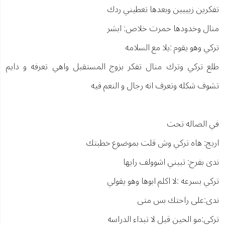
تفكرين زيييين وبعدها تعطيني ردك
منال وخدودها حمرت خلاص: ابشر
تركي وهو يقوم :يلا مع السلامه
طلع تركي وترك منال تفكر بزوج المستقبل واهي تعرفه و دايم
تشوف شكله وتعرف انه رجال و النعم فيه
في الصاله تحت
اريج: هاه تركي وش قلت بموضوع خطبتك
ندى بفرح: تبيني اشوولف رايها
تركي بسرعه :لا اكلم ابوها وهو يقولي
ندى:على راحتك بس متى
تركي:مو الحين قبل لا تبداء الدراسه