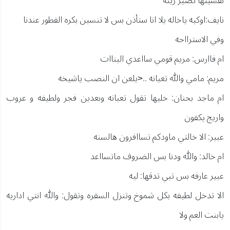
نفسيتها تصير زينه
نايف:اوكيه ياخاله يلا انا ستأذن بس لا تنسين بكره الفطور عندنا
وفي الاسترااحه
ام فاارس: مريم قومي سااعدي البناات
مريم: مامي والله تعبانه ..<يلعن ان النصب ياشيخه
ام ماجد بحنان: خليها تقول تعبانه وبعدين فجر ولطيفه و عروب
واريج يكفون
عبير: الا خالتي ماودكم تساافرون هالسنه
ام خالد: والله ودنا بس الضروف ماتسااعد
عبير عارفه بس تبي تدقها: ليه
الا تدخل لطيفه بكل شموخ وتنزل السفره وتقول: والله انتي اداريه
يابنت العم ولا