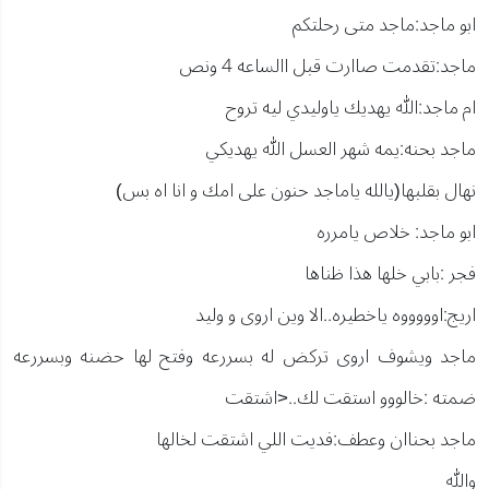
ابو ماجد:ماجد متى رحلتكم
ماجد:تقدمت صاارت قبل االساعه 4 ونص
ام ماجد:الله يهديك ياوليدي ليه تروح
ماجد بحنه:يمه شهر العسل الله يهديكي
نهال بقلبها(يالله ياماجد حنون على امك و انا اه بس)
ابو ماجد: خلاص يامرره
فجر :بابي خلها هذا ظناها
اريج:اوووووه ياخطيره..الا وين اروى و وليد
ماجد ويشوف اروى تركض له بسررعه وفتح لها حضنه وبسررعه
ضمته :خالووو استقت لك..<اشتقت
ماجد بحناان وعطف:فديت اللي اشتقت لخالها
والله