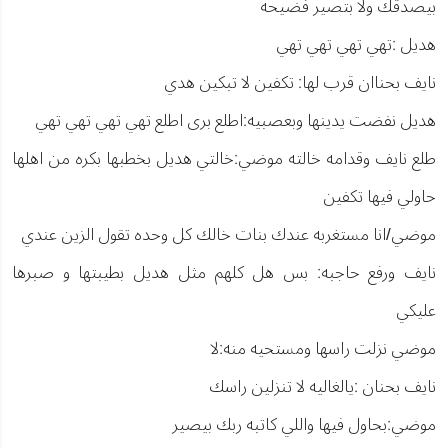
بيصدقك ولا بتصير فضيحه
هديل :تهي تهي تهي تهي
نايف بحناان قرب لها: تكفين لا تبكين هدي
هديل نفضت يدينها وبعصبيه:اطلع برى اطلع تهي تهي تهي تهي
طلع نايف وقدامه خالته موضي:خالتي هديل بخطبها بكره من اهلها
حاولي فيها تكفين
موضي/انا مستغربه عندك بنات خالك كل وحده تقول الزين عندي
نايف ورفع حاجبه: بس هل كلهم مثل هديل بطيبتها و صبرها
عليكي
موضي نزلت راسها ومستحيه منه:لا
نايف بحنان :يالغاليه لا تنزلين راسك
موضي:بحاول فيها واللي كاتبه ربك بيصير