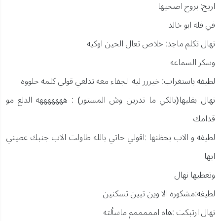
اريج: بروح اصحيها
في فلة ابو خالد
نهال تكلم ماجد: خلاص تعال الحين اوكيه
وسكر السماعه
لطيفه باستغراب: خيررر ليه الجفاء معه تدلعي قولي كلمه حلووه
نهال بقلبها(بالكي ما تدرين وش المستور) : هههههههه الدلع مو
قدامك
لطيفه و الاب بحظنها :اقولي حاتي بالله طاولت الاب جنبك عطيني
ايها
وتعطيها نهال
لطيفه:مشكوره الا وين تبين تسكنين
نهال ارتبكت :هاه امممممم ماسألته