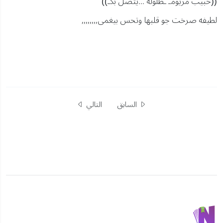
((حبيب مريومـ ـطلوله ...يتصل بكـ))
لطيفه صرخت جو قلبها وتحس بيغمى,,,,,,,,
السابق
التالي