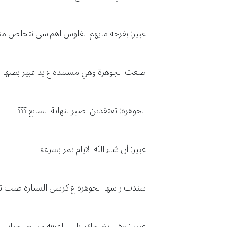
عبير: بفرحه مايهم الفلوس اهم شي نتخلص منه
طلعت الجوهرة وهي مسنتده ع يد عبير بطنه
الجوهرة: تعتقدين اصبر لنهاية السابع ؟؟؟
عبير: أن شاء الله الايام تمر بسرعه
سندت راسها الجوهرة ع كرسي السيارة طيب ت
عبير : وهي تضحك انا لي اعرفه من صاحباتي 