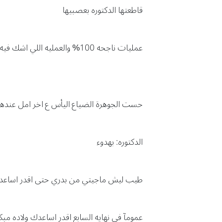
قاطعتها الدكتوره بعصبيها
عمليات ناجحه 100% والعمليه اللي اشك فيه مستحيل اسويها وهذي الحاله خطر لجنين مرره كبير في نهاية الخامس ؟؟؟؟؟!!!!!!!
حست الجوهرة الضياع اليأس ع اخر امل عندها
الدكتوره: بهدوء
طيب ليش ماجيتي من بدري حتى اقدر اساعد
عمومآ في نهايه السابع اقدر اساعدك ولاده مبكر