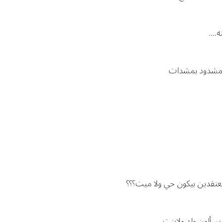
....
ا مشدود بمشدات
عتقدين بيكون حي ولا ميت؟؟؟
يسألون ولد ولابنت