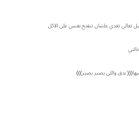
 أسيل تعالي تغدي علشان تنفتح نفسي على الاكل
خالتي
سها((( بدق واللي يصير يصير)))