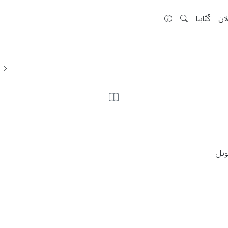
لان
كُتّابنا
ا
طويل