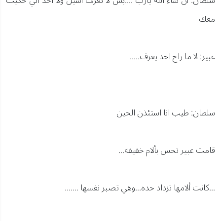
سلطان: أن شاء الله يارب ....بس لا تعرف أسيل ولا احد اني حكيت
معك
عبير: لا ما راح احد يعرف.....
سلطان: طيب انا استئذن الحين
قامت عبير تحس بألام خفيفه...
...كانت ألامها تزداد حده...وهي تصبر نفسها .......