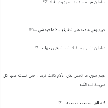
سلطان هو يمسك يد عبير : وش فيك ؟؟؟
عبير وهي عاضه على شفايفها...لا ما فيه شي ...؟؟!!
سلطان : شلون ما فيك شي شوفي وجهك....؟؟!!
عبير بدون ما تحس لكن الألام كانت تزيد ...حتى نست معها كل
شي...كانت الألام
لا تطاق...وصرخت صرخه.....؟؟!!