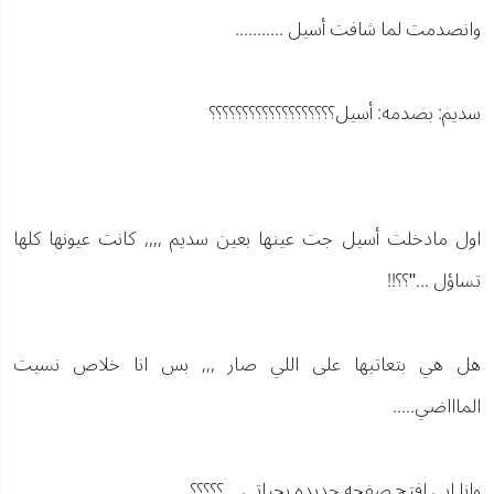
وانصدمت لما شافت أسيل ...........
سديم: بصدمه: أسيل؟؟؟؟؟؟؟؟؟؟؟؟؟؟؟؟؟؟؟
اول مادخلت أسيل جت عينها بعين سديم ,,,, كانت عيونها كلها
تساؤل ..."؟؟!!
هل هي بتعاتبها على اللي صار ,,, بس انا خلاص نسيت
الماااضي.....
وانا ابي افتح صفحه جديده بحياتي,,, ؟؟؟؟؟