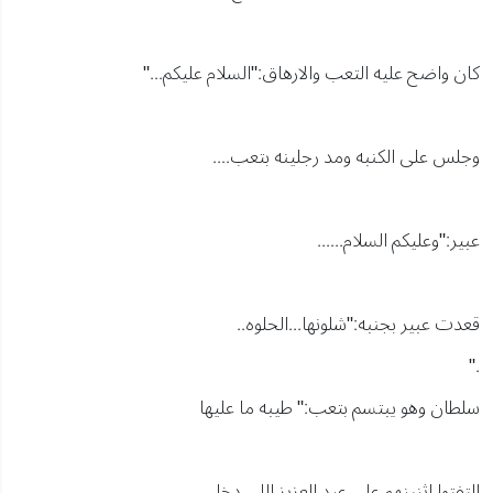
كان واضح عليه التعب والارهاق:"السلام عليكم..."
وجلس على الكنبه ومد رجلينه بتعب....
عبير:"وعليكم السلام......
قعدت عبير بجنبه:"شلونها...الحلوه..
."
سلطان وهو يبتسم بتعب:" طيبه ما عليها
التفتوا اثنينهم على عبد العزيز اللي دخل..