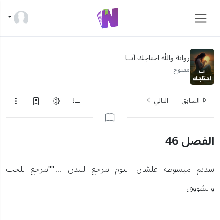
رواية والله احتاجك أنــا
مفتوح
السابق
التالي
الفصل 46
سديم مبسوطه علشان اليوم بترجع للندن ...:""بترجع للحب
والشووق