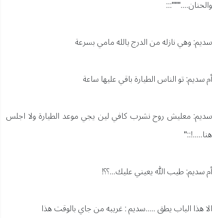
والحنان....""":::
سديم: وهي نازله من الدرج يالله مامي بسرعة
أم سديم: تو الناس الطيارة باقي عليها ساعة
سديم: معليش روح نشرب كافي لين يجي موعد الطيارة ولا اجلس
هنا.....!::"
أم سديم: طيب الله يعيني عليك...؟؟!
الا هذا الباب يطق .....سديم : غريبه من جاي بالوقت هذا