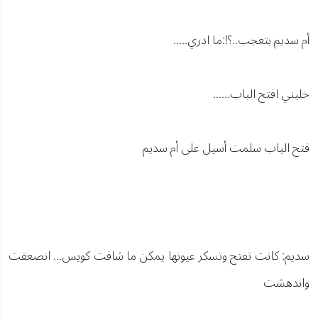
أم سديم بتعجب..؟!:ما ادري.....
خليني افتح الباب......
فتح الباب سلمت أسيل على أم سديم
سديم: كانت تفتح وتسكر عيونها يمكن ما شافت كويس... انصعقت
واندهشت