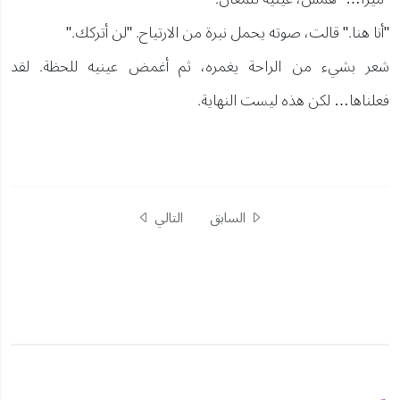
"أنا هنا." قالت، صوته يحمل نبرة من الارتياح. "لن أتركك."
شعر بشيء من الراحة يغمره، ثم أغمض عينيه للحظة. لقد
فعلناها… لكن هذه ليست النهاية.
السابق
التالي