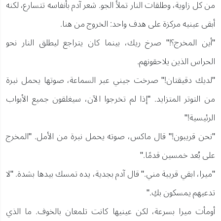
من كل زاوية، وطلقات النار تملأ الجو. شعر آدم بأنفاسه تتسارع، لكنه
أبقى عينيه مركزة على هدف واحد: الخروج من هنا.
"أين المخرج؟!" صرخ ريك، بينما كان يتراجع ليطلق النار نحو
الحراس الذين يلاحقونهم.
"لديك دقيقتان!" صرخت جيني عبر السماعة، صوتها يحمل نبرة
من التوتر المتزايد. "إذا لم تخرجوا الآن، سيغلقون جميع الأبواب
الرئيسية!"
"نحن قريبون!" قال ماكس، صوته يحمل نبرة من الأمل. "المخرج
على بُعد خمسين قدمًا."
"ميرا، ابقي قريبة مني." قال آدم بجدية، يده تمسك بيدها بشدة. "لا
تدعيهم يمسكون بكِ."
أومأت ميرا بسرعة، لكن عينيها كانت تلمعان بالخوف. ما الذي