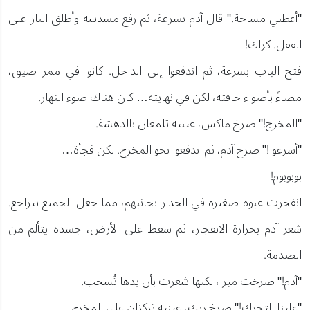
"أعطني مساحة." قال آدم بسرعة، ثم رفع مسدسه وأطلق النار على
القفل. كراك!
فتح الباب بسرعة، ثم اندفعوا إلى الداخل. كانوا في ممر ضيق،
مضاءً بأضواء خافتة، لكن في نهايته… كان هناك ضوء النهار.
"المخرج!" صرخ ماكس، عينيه تلمعان بالدهشة.
"أسرعوا!" صرخ آدم، ثم اندفعوا نحو المخرج. لكن فجأة…
بوبوبوم!
انفجرت عبوة صغيرة في الجدار بجانبهم، مما جعل الجميع يتراجع.
شعر آدم بحرارة الانفجار، ثم سقط على الأرض، جسده يتألم من
الصدمة.
"آدم!" صرخت ميرا، لكنها شعرت بأن يدها تُسحب.
"علينا التحرك!" صرخ ريك، عينيه تركزان على المخرج.