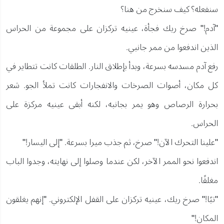
سنفعله؟ كيف سنخرج من هنا؟
"آدم!" صرخ ريك فجأة، عينيه تركزان على مجموعة من الحراس
الذين اندفعوا من ممر جانبي.
رفع آدم مسدسه بسرعة، وبدأ بإطلاق النار. الطلقات كانت تتطاير في
كل مكان، أصوات الصرخات والانفجارات كانت تملأ الجو. شعر
بحرارة الرصاص وهو يمر بجانبه، لكنه أبقى عينيه مركزة على
الحراس.
"علينا التحرك الآن!" صرخ، ثم جذب ميرا بسرعة. "إلى اليسار!"
اندفعوا نحو الممر الآخر، لكن عندما وصلوا إلى نهايته، وجدوا الباب
مغلقًا.
"تبًا!" صرخ ريك، عينيه تركزان على القفل الإلكتروني. "إنهم يغلقون
المكان!"