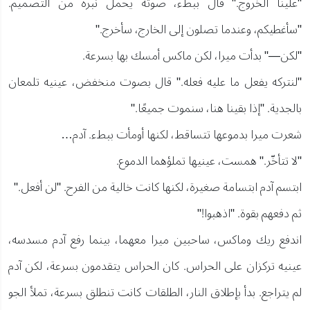
"علينا الخروج." قال ببطء، صوته يحمل نبرة من التصميم.
"سأغطيكم، وعندما تصلون إلى الخارج، سأخرج."
"لكن—" بدأت ميرا، لكن ماكس أمسك بها بسرعة.
"لنتركه يفعل ما عليه فعله." قال بصوت منخفض، عينيه تلمعان
بالجدية. "إذا بقينا هنا، سنموت جميعًا."
شعرت ميرا بدموعها تتساقط، لكنها أومأت ببطء. آدم…
"لا تتأخّر." همست، عينيها تملؤهما الدموع.
ابتسم آدم ابتسامة صغيرة، لكنها كانت خالية من الفرح. "لن أفعل."
ثم دفعهم بقوة. "اذهبوا!"
اندفع ريك وماكس، ساحبين ميرا معهما، بينما رفع آدم مسدسه،
عينيه تركزان على الحراس. كان الحراس يتقدمون بسرعة، لكن آدم
لم يتراجع. بدأ بإطلاق النار، الطلقات كانت تنطلق بسرعة، تملأ الجو