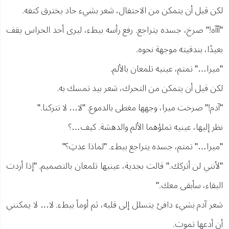
لكن قبل أن يتمكن من الاحتفال، شعر بشيء حاد يخترق كتفه.
"آآآه!" صرخ، جسده يتراجع. رفع رأسه ببطء، ليرى أحد الحراس يقف
بعيدًا، بندقيته موجهة نحوه.
"ميرا…" تمتم، عينيه تلمعان بالألم.
لكن قبل أن يتمكن من التحرك، شعر بيد تمسك به.
"آدم!" صرخت ميرا، وجهها مغطى بالدموع. "لا… لا تتركنا."
نظر إليها، عينيه تملؤهما الألم والدهشة. كيف…؟
"ميرا…" تمتم، جسده يتراجع ببطء. "لماذا عدتِ؟"
"لأنني لن أتركك." قالت بجدية، عينيها تلمعان بالتصميم. "إذا أردت
البقاء، سأبقى معك."
شعر آدم بشيء دافئ يتسلل إلى قلبه، ثم أومأ ببطء. لا… لا يمكنني
أن أدعها تموت.