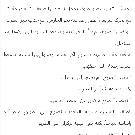
"حسنًا…" قال ببطء، صوته يحمل نبرة من الضعف. "لنغادر معًا."
ثم، بحركة سريعة، أطلق رصاصة نحو الحارس، ثم جذب ميرا بسرعة.
"اركضي!" صرخ، ثم بدأ بالتحرك بسرعة نحو السيارة التي تركوها عند
المدخل.
اندفعوا معًا، أنفاسهم تتسارع، لكن عندما وصلوا إلى السيارة، سمعوا
صوت إطلاق النار خلفهم.
"ادخلي!" صرخ، ثم دفعها إلى الداخل.
ركب بسرعة، ثم أدار المحرك.
"لنذهب!" صرخ ماكس من المقعد الخلفي.
انطلقت السيارة بسرعة، العجلات تصرخ على الطريق. شعر آدم
بأنفاسه تتباطأ، لكنه أبقى عينيه تركزان على الطريق.
"ميرا…" همس، عينيه تلمعان.