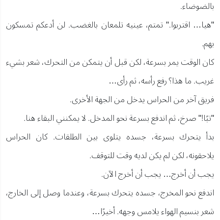
بالضوضاء.
"هيا… اقتربوا." تمتم، عينيه تلمعان بالغضب. لن أدعكم تمسكون
بهم.
كان الوقت يمر بسرعة، لكن قبل أن يتمكن من التحرك، شعر بشيء
غريب. ما هذا؟ رفع رأسه، ثم رأى…
فريق آخر من الحراس يدخل من الجهة الأخرى.
"تبًا!" صرخ، ثم اندفع بسرعة نحو المدخل. لا يمكنني البقاء هنا.
بدأ يتحرك بسرعة، جسده يتلوى بين الطلقات. كان الحراس
يلاحقونه، لكن لم يكن لديه وقت للتوقف.
يجب أن أخرج… يجب أن أخرج الآن.
اندفع نحو المخرج، جسده يتحرك بسرعة، وعندما وصل إلى الخارج،
شعر بنسيم الهواء يلامس وجهه. أخيرًا…