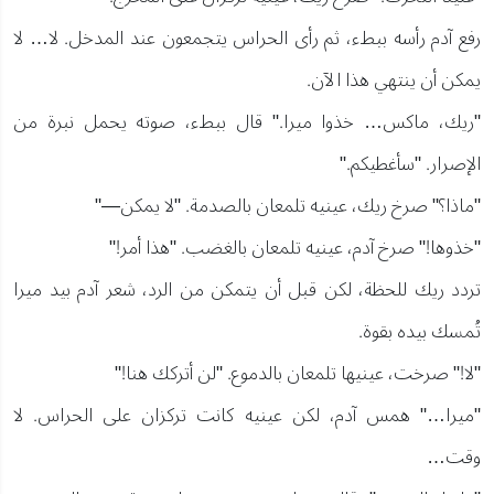
رفع آدم رأسه ببطء، ثم رأى الحراس يتجمعون عند المدخل. لا… لا
يمكن أن ينتهي هذا الآن.
"ريك، ماكس… خذوا ميرا." قال ببطء، صوته يحمل نبرة من
الإصرار. "سأغطيكم."
"ماذا؟" صرخ ريك، عينيه تلمعان بالصدمة. "لا يمكن—"
"خذوها!" صرخ آدم، عينيه تلمعان بالغضب. "هذا أمر!"
تردد ريك للحظة، لكن قبل أن يتمكن من الرد، شعر آدم بيد ميرا
تُمسك بيده بقوة.
"لا!" صرخت، عينيها تلمعان بالدموع. "لن أتركك هنا!"
"ميرا…" همس آدم، لكن عينيه كانت تركزان على الحراس. لا
وقت…