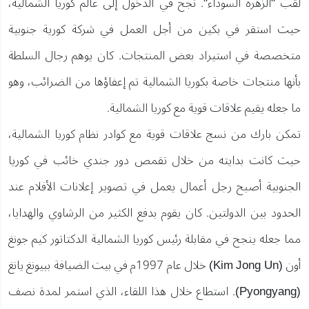
لقب "الزهرة السوداء". نجح في الدخول إلى عالم كوريا الشمالية،
حيث استقر في بكين من أجل العمل في شركة كورية جنوبية
متخصصة في استيراد بعض المنتجات. كان يوهم رجال السلطة
بأنها منتجات خاصة بكوريا الشمالية تم إعفاؤها من الضرائب، وهو
ما جعله يقيم علاقات قوية مع كوريا الشمالية.
تمكن بارك من نسج علاقات قوية مع كوادر نظام كوريا الشمالية،
حيث كانت بدايته من خلال تقمص دور جندي خائب في كوريا
الجنوبية أصبح رجل أعمال يعمل في تصوير إعلانات الأفلام عند
الحدود بين الدولتين. كان يقوم بدفع الكثير من الرشاوي والهدايا،
مما جعله ينجح في مقابلة رئيس كوريا الشمالية الدكتاتور كيم جونغ
أون (Kim Jong Un) خلال عام 1997م في بيت الضيافة ببيونغ يانغ
(Pyongyang). استطاع خلال هذا اللقاء، الذي استمر لمدة نصف