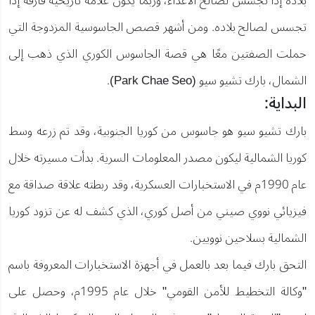
بلاده إذا تجسس لصالح الأعداء، وربما يكون علامة تاريخية فارقة إذا
تجسس لصالح بلاده. ومن أشهر قصص الجاسوسية المزدوجة التي
حملت الصفتين معًا هي قصة الجاسوس الكوري الذي ذهب إلى
الشمال، بارك تشيو سيو (Park Chae Seo).
البداية:
بارك تشيو سيو هو جاسوس من كوريا الجنوبية، وقد تم زرعه وسط
كوريا الشمالية ليكون مصدر المعلومات السرية. بدأت مسيرته خلال
عام 1990م في الاستخبارات العسكرية، وقد ربطته علاقة صداقة مع
فيزيائي نووي صيني من أصل كوري، الذي كشف له عن تزود كوريا
الشمالية بسلاحين نوويين.
التحق بارك فيما بعد بالعمل في أجهزة الاستخبارات المعروفة باسم
"وكالة التخطيط للأمن القومي" خلال عام 1995م، وحصل على