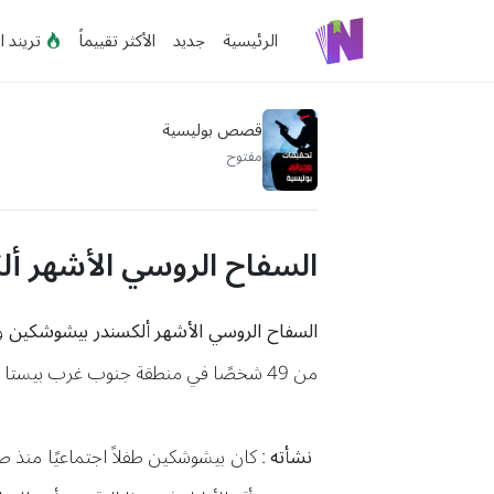
الرئيسية
جديد
الأكثر تقييماً
تريند ا
قصص بوليسية
مفتوح
السفاح الروسي الأشهر أ
السفاح الروسي الأشهر ألكسندر بيشوشكين
وا
من 49 شخصًا في منطقة جنوب غرب بيستا بارك ، في العاصمة موسكو والتي وجدت بها ، جثث ضحاياه
نشأته
: كان بيشوشكين طفلاً اجتماعيًا منذ 