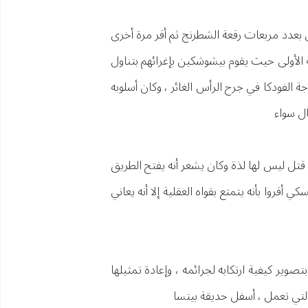
أقر فيما بعد أنه كان ينوي القتل بعدد مربعات رقعة الشطرنج ثم أقر مرة أخرى
 الأولى حيث يقوم بيشوشكين بإغرائهم بتناول
 الفودكا في جرح الرأس الغائر ، وكان أسلوبه
ال سواء
 قتل ليس لها لذة وكان يشعر أنه يفتح الطريق
روا بأنه يتمتع بقواه العقلية إلا أنه يعاني
وير كيفية ارتكابه لجرائمه ، وإعادة تمثيلها
التي تعمل ، أسفل حديقة بيتسا