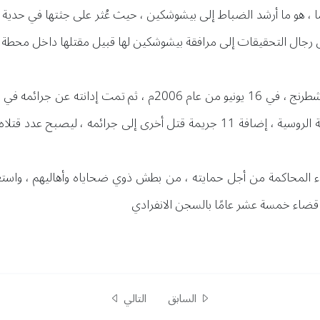
مقتل مارينا موسكاليوفا ذات الـ 36 عامًا ، هو ما أرشد الضباط إلى بيشوشكين ، حيث عُثر على 
ال التحقيقات إلى مرافقة بيشوشكين لها قبيل مقتلها داخل محطة المتر
قتل ، و3 محاولات للقتل ، ثم طلبت المحكمة الروسية ، إضافة 11 جريمة قتل أخرى إ
المحاكمة من أجل حمايته ، من بطش ذوي ضحاياه وأهاليهم ، واستغر
 قضاء خمسة عشر عامًا بالسجن الانفرادي
السابق
التالي