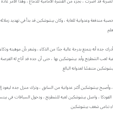
لضربة قد أضرت ، بجزء من القشرة الأمامية للدماغ ، وهذا الأمر عادة
 مندفعة وعدوانية للغاية ، وكان بيشوشكين قد بدأ في تهديد زملائه 
تعلم
ك جده أنه يتمتع بدرجة عالية جدًا من الذكاء ، وشعر بأن موهبته وذكاء
يفية لعب الشطرنج وأبد بيشوشكين بها ، حتى أن جده قد أتاح له الفرص
يشوشكين متنفسًا لعدوانه البالغ
، وأصبح بيشوشكين أكثر عدوانية من السابق ، وترك منزل جده ليعود إل
 الفودكا ، واصل بيشوشكين لعبه للشطرنج ، ودخول السباقات في بيتسا ب
لأثناء تنامى شغف بيشوشكين