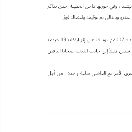
جثتها في حدية بيتسا ، وفي حوزتها داخل الحقيبة إحدى تذاكر
و وبالتالي تم توقيفه واعتقاله فورًا
تم اعتقال سفاح رقعة الشطرنج ، في 16 يونيو من عام 2006م ، ثم تمت إدانته عن جرائمه في عام 2007م ، وذلك على إثر ارتكابه 49 جريمة
لى جرائمه ، ليصبح عدد قتلاه ستين قتيلاً إلى جانب الثلاث ضحايا الباقين
ق الأمر مع القاضي ساعة واحدة ، من أجل