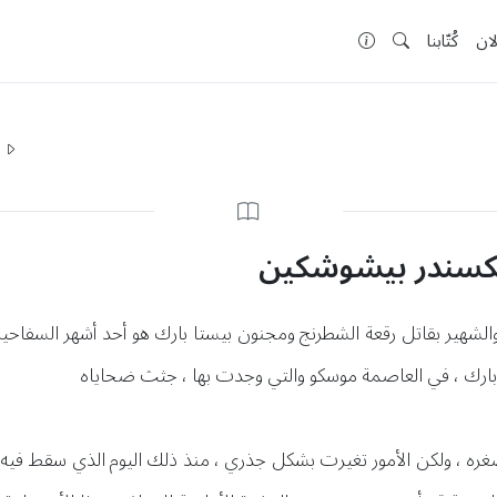
لان
كُتّابنا
ا
لكسندر بيشوشكين
لشهير بقاتل رقعة الشطرنج ومجنون بيستا بارك هو أحد أشهر السفاحين
صغره ، ولكن الأمور تغيرت بشكل جذري ، منذ ذلك اليوم الذي سقط فيه