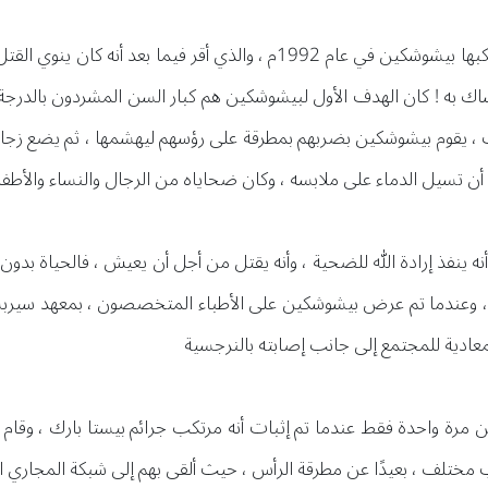
كانت أولى جرائم القتل التي ارتكبها بيشوشكين في عام 1992م ، والذي 
مساك به ! كان الهدف الأول لبيشوشكين هم كبار السن المشردون بالدرجة
راب ، يقوم بيشوشكين بضربهم بمطرقة على رؤسهم ليهشمها ، ثم يضع زجاجة
 تسيل الدماء على ملابسه ، وكان ضحاياه من الرجال والنساء والأطف
ه ينفذ إرادة الله للضحية ، وأنه يقتل من أجل أن يعيش ، فالحياة بدون
م ، وعندما تم عرض بيشوشكين على الأطباء المتخصصون ، بمعهد سيربسكي أق
ادية للمجتمع إلى جانب إصابته بالنرجسية
مرة واحدة فقط عندما تم إثبات أنه مرتكب جرائم بيستا بارك ، وقام بتص
ب مختلف ، بعيدًا عن مطرقة الرأس ، حيث ألقى بهم إلى شبكة المجاري 