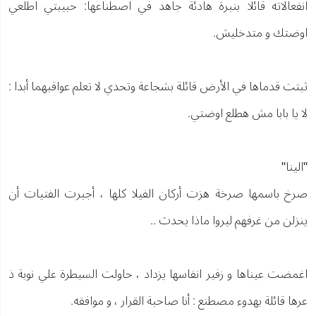
انفعالاته قائلا بنبرة هادئة جاهد في اصطناعها: حبيبتي اطلعي
اوضتك و متدخليش.
ثبتت قدماها في الأرض قائلة بشجاعة وتحدي لا تعلم عواقبهما أبدا :
لا يا بابا مش هطلع اوضتي.
"الينا"
صرخ باسمها صرخة هزت أركان الفيلا كلها ، أجبرت الفتيات أن
ينزلن من غرفهم ليروا ماذا يحدث ..
اغمضت عيناها و زفير انفاسها يزداد ، حاولت السيطرة علي نوبة ذ
عرها قائلة بهدوء مصطنع : أنا صاحبة القرار ، و موافقه.