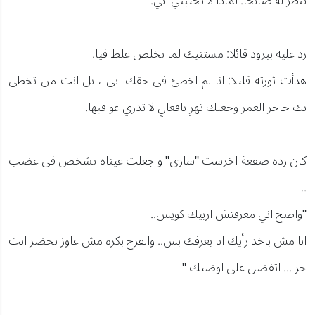
ينظر له صائحا: لماذا لا تجيبني ابي.
رد عليه ببرود قائلا: مستنيك لما تخلص غلط فيا.
هدأت ثورته قليلا: انا لم اخطئ في حقك ابي ، بل انت من تخطي
بك حاجز العمر وجعلك تهزِ بافعالٍ لا تدري عواقبها.
كان رده صفعة اخرست "ساري" و جعلت عيناه تشخص في غضب
..
"واضح اني معرفتش اربيك كويس..
انا مش باخد رأيك انا بعرفك بس.. والفرح بكره مش عاوز تحضر انت
حر ... اتفضل علي اوضتك "