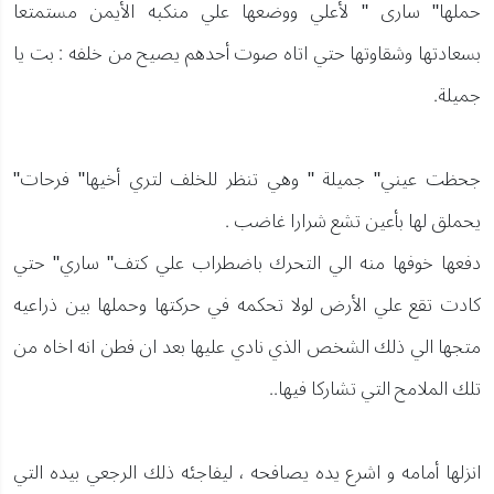
حملها" سارى " لأعلي ووضعها علي منكبه الأيمن مستمتعا
بسعادتها وشقاوتها حتي اتاه صوت أحدهم يصيح من خلفه : بت يا
جميلة.
جحظت عيني" جميلة " وهي تنظر للخلف لتري أخيها" فرحات"
يحملق لها بأعين تشع شرارا غاضب .
دفعها خوفها منه الي التحرك باضطراب علي كتف" ساري" حتي
كادت تقع علي الأرض لولا تحكمه في حركتها وحملها بين ذراعيه
متجها الي ذلك الشخص الذي نادي عليها بعد ان فطن انه اخاه من
تلك الملامح التي تشاركا فيها..
انزلها أمامه و اشرع يده يصافحه ، ليفاجئه ذلك الرجعي بيده التي