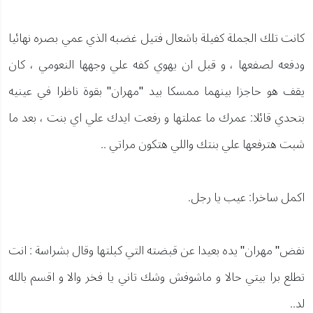
كانت تلك الجملة كفيلة باشعال فتيل غضبه الذي عمي بصره نهائيا
ودفعه لصفعها ، و قبل ان يهوي كفه علي وجهها النعومي ، كان
يقف هو حاجزا بينهما ممسكا بيد "مهران" بقوة ناظرا في عينيه
بتحدي قائلا: عمرك ما عملتها و رفعت ايدك علي اي بنت ، بعد ما
شبت هترفعها علي بنتك واللي هتكون مراتي ..
اكمل ساخرا: عيب يا رجل.
نفض" مهران" يده بعيدا عن قبضته التي كبلتها وقال بشراسة : انت
تطلع برا بيتي حالا و ماشوفش وشك تاني يا فخر والا و اقسم بالله
لد..