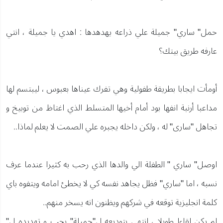
حمل" ساري" جميلة علي ذراعه يهدهدها : اهدي يا جميلة ، انتي
عارفه طريق بيتك؟
أومأت ايجابا بطريقة طفولية وهي تفرك عيناها بعبوس ، ليبتسم لها
مداعبا أرنبة انفها بود أمام أخيها المتسلط الذي اغتاظ من توبيخ و
تجاهل "سارى" له ، ولكن داخله يجبره علي الصمت لا يعلم لماذا..
اوصل" ساري " الطفلة الي والدها الذي رحب به كثيرا عندما عرف
نسبه ، اما "ساري" فظل يجاهد نفسه كي لا يخطئ امامه ويتفوه باي
كلمة انجليزية توقعه في شركهم ويظنون انه يسخر منهم..
لم يكن لقاءا طويلا ، انتهي بتوديعه ل"جميلة" بحب و تهديده ل"