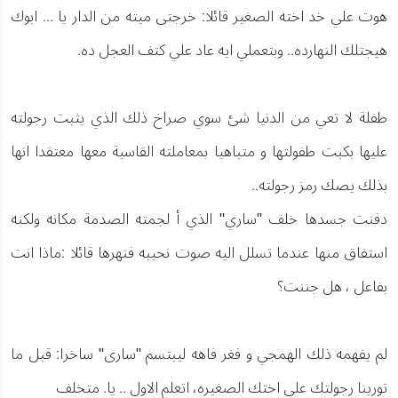
هوت علي خد اخته الصغير قائلا: خرجتى ميته من الدار يا ... ابوك
هيجتلك النهارده.. وبتعملي ايه عاد علي كتف العجل ده.
طفلة لا تعي من الدنيا شئ سوي صراخ ذلك الذي يثبت رجولته
عليها بكبت طفولتها و متباهيا بمعاملته القاسية معها معتقدا انها
بذلك يصك رمز رجولته..
دفنت جسدها خلف "ساري" الذي أ لجمته الصدمة مكانه ولكنه
استفاق منها عندما تسلل اليه صوت نحيبه فنهرها قائلا :ماذا انت
بفاعل ، هل جننت؟
لم يفهمه ذلك الهمجي و فغر فاهه ليبتسم "سارى" ساخرا: قبل ما
تورينا رجولتك علي اختك الصغيره، اتعلم الاول .. يا. متخلف