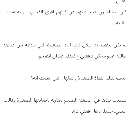
بقليل.
كان يتشاجرون فيما بينهم عن كونهم اقوي الفتيان ، زينة شباب
القرية..
لم يكن ليقف ابدا ولكن تلك اليد الصغيرة التي جذبته من عباءته
طالبة: عمو ممكن ترفعني ع كتفك عشان اتفرجو.
ابتسم لتلك الفتاة الصغيرة و سألها : انتى اسمك ايه؟
تشبثت بيدها في اصبعته الضخم مقارنة باصابعها الصغيرة وقالت
اسمي: جميلة ، ها ارفعني عااد .