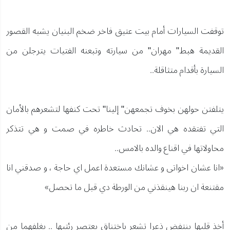
توقفت السيارات أمام بيت عتيق فاخر ضخم البنيان يشبه القصور
القديمة هبط" مهران" من سيارته وتبعنه الفتيات يترجلن من
السيارة بأقدام متثاقلة..
يتلفتن حولهن بخوف تجمعهن" إلينا" تحت كنفها لتشعرهم بالأمان
التي تفتقده هي الان.. تحادث خاطره في صمت و هي تتذكر
محاولاتها في اقناع والده بالامس..
«انا عشان اخواتى و عشانك مستعدة اعمل اي حاجة ، و صدقني انا
مقتنعة ان ربنا هينقذني من الورطة دي قبل ما تحصل»
أخذ قلبها ينتفض ذعرا تشعر باختناق يعتصر رئتيها .. يغلفهما من