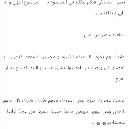
قسرا : محدش فيكم يتكلم في الموضوع دا ، الموضوع انتهي و انا
اللي عليا الاختيار .
قاطعاها باعتراض: بس..
نظرت لهم بحزم: انا اختكم الكبيرة و مجبرين تسمعوا كلامي... و
اتفضلوا كل واحدة علي اوضتها عشان هنسافر البلد الصبح عشان
الفرح.
ابتلعت غصات مريرة وهي تتحدث معهم هكذا ، نظرت كل منهم
للاخري وهن يرونها تنهض جاذبة حقيبة سفرها من غرفة ثيابها ،
ململمة ثيابها بها ..