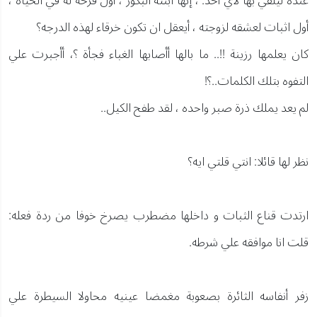
عنده ليلقي بها لاي أحد. ، إنها ابنته البكور ، أول فرحة له في الحياة ،
أول اثبات لعشقه لزوجته ، أيعقل ان تكون خرقاء لهذه الدرجه؟
كان يعلمها رزينة !!.. ما بالها أأصابها الغباء فجأة ؟، أأجبرت علي
التفوه بتلك الكلمات..؟!
لم يعد يملك ذرة صبر واحده ، لقد طفح الكيل..
نظر لها قائلا: انتي قلتي ايه؟
ارتدت قناع الثبات و داخلها مضطرب يصرخ خوفا من ردة فعله:
قلت انا موافقه علي شرطه.
زفر أنفاسه الثائرة بصعوبة مغمضا عينيه محاولا السيطرة علي