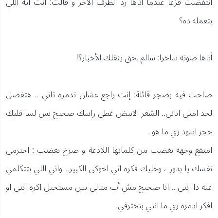
انتفضت فزعا عندما أتاها رد الطرف الاخر و قالت: انت ايه اللي
بتعمله ده؟
أتاها صوته ساخرا: سالم لحق ينقلك الأخبار؟!
صاحت فيه بضجر قائلة: إنت راجع عشان تدمره تاني .. هتفضل
لحد امتي اناني.. الشعر الابيض غطي راسك صحيح بس لسا قلبك
حجر اسود زي ما هو .
امتقع وجهه بغضب من كلماتها اللاذعة و صرخ بغضب : احترمي
نفسك يا بدور ، وخليك فكره اني اخوكى الكبير.. واني اللي بتتكلمي
عنه دا ابني .. انا صحيح مش أب مثالي بس مستحيل اكره ابني او
افكر ادمره زي ما انتي بتخترفي.