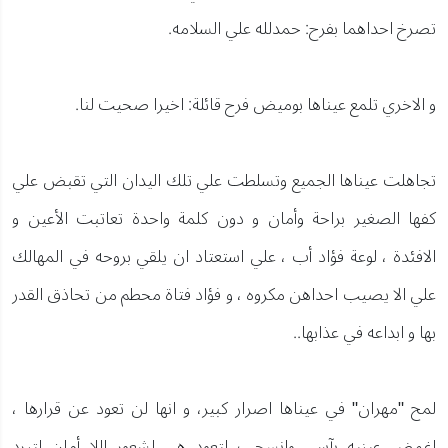
تصرخ احداهما بفرح: حمدلله علي السلامه.
و الاخري تلمع عيناها بوميض فرح قائلة: اخيرا صحيت لنا.
تجاهلت عيناها الجميع وتسلطت علي تلك اليدان التي تقبض علي
كفها الصغير براحة وأمان و دون كلمة واحدة تعاتبت الأعين و
الافئدة ، لوعة فؤاد أب ، علي استعتاد ان يلقي بروحه في المهالك
علي الا يصيب احداهن مكروه ، و فؤاد فتاة محطم من تحاذق القدر
بها و ابداعه في عذابها..
لمح "مهران" في عيناها اصرار كبير، و انها لن تعود عن قرارها ،
اغمض عينيه بآسي وانسحب لتعود هي لشعور اللا أمان لتبرد