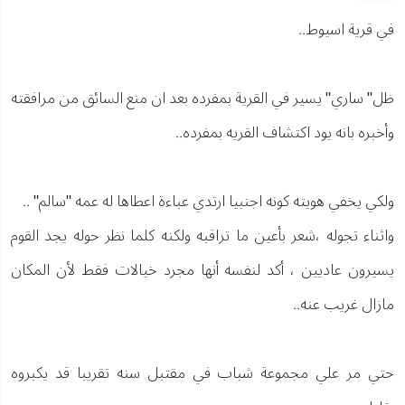
في قرية اسيوط..
ظل" ساري" يسير في القرية بمفرده بعد ان منع السائق من مرافقته
وأخبره بانه يود اكتشاف القريه بمفرده..
ولكي يخفي هويته كونه اجنبيا ارتدي عباءة اعطاها له عمه "سالم" ..
واثناء تجوله ،شعر بأعين ما تراقبه ولكنه كلما نظر حوله يجد القوم
يسيرون عاديين ، أكد لنفسه أنها مجرد خيالات فقط لأن المكان
مازال غريب عنه..
حتي مر علي مجموعة شباب في مقتبل سنه تقريبا قد يكبروه