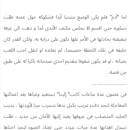
اما "أدم" فلم يكن الوضع مثتتبا أبدا فشكوكه حول عمته ظلت
تساوره حتي اقسم الا يجلس مكتف الأيدي أبدا و ذهب الي غرفة
شقيقته يحادثها في الأمر علها تكون علي دراية به، ولكن القدر كان
حليفه في تلك اللحظة خصيصا، لم يعانده او لنقل احب اللعب
بحياته ، او قد يكون شغوفا بتقديم احدي صدماته باكرا له علي طبق
من فضة..
......................... ... .
في غضون عدة ساعات كانت" إلينا" تستعيد وعياها بعد اغمائتها
المفاجئة لتجد دفء غريب يكبل يدها يتسرب سرا لأوردتها ، يذيب
الجليد المتصلب في عروقها يعيد إليها الأمان من جديد ، ظلت
تسدل اهدابها عدة مرات بتردد حتي تعتاد الضوء لتجد اختاها