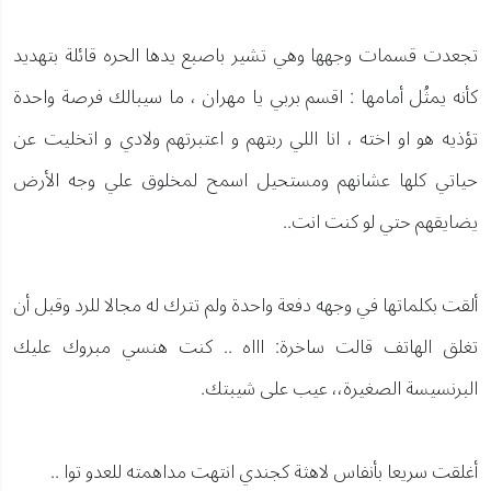
تجعدت قسمات وجهها وهي تشير باصبع يدها الحره قائلة بتهديد
كأنه يمثُل أمامها : اقسم بربي يا مهران ، ما سيبالك فرصة واحدة
تؤذيه هو او اخته ، انا اللي ربتهم و اعتبرتهم ولادي و اتخليت عن
حياتي كلها عشانهم ومستحيل اسمح لمخلوق علي وجه الأرض
يضايقهم حتي لو كنت انت..
ألقت بكلماتها في وجهه دفعة واحدة ولم تترك له مجالا للرد وقبل أن
تغلق الهاتف قالت ساخرة: اااه .. كنت هنسي مبروك عليك
البرنسيسة الصغيرة،، عيب على شيبتك.
أغلقت سريعا بأنفاس لاهثة كجندي انتهت مداهمته للعدو توا ..