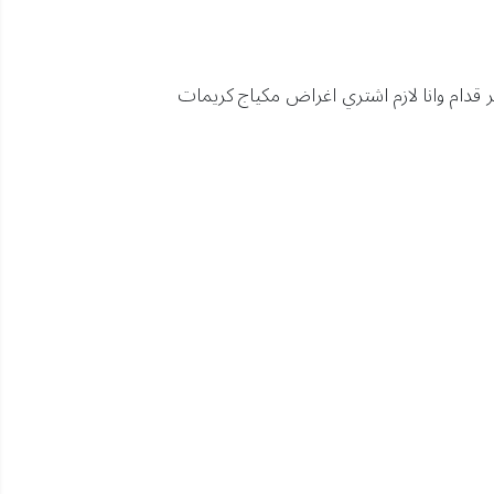
عندي .. ما اقدر ادبر 10 الآف .. ولو دبرتها بطفر شهر قدام وانا لازم اشتري اغراض مكياج كريمات