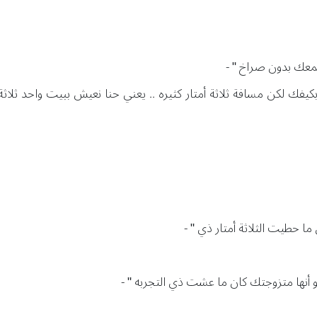
سمعك بدون صراخ " -
يفك لكن مسافة ثلاثة أمتار كثيره .. يعني حنا نعيش ببيت واحد ثلاثة أم
ن ما حطيت الثلاثة أمتار ذي " -
لو أنها متزوجتك كان ما عشت ذي التجربه " -