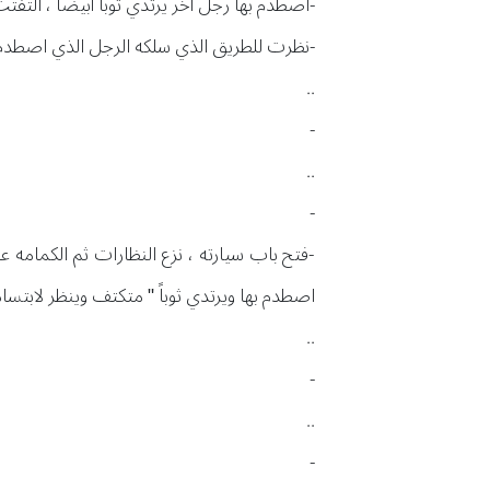
-اصطدم بها رجل آخر يرتدي ثوباً أبيضاً ، التفت
-نظرت للطريق الذي سلكه الرجل الذي اصطدم بها 
..
-
..
-
-فتح باب سيارته ، نزع النظارات ثم الكمامه 
اصطدم بها ويرتدي ثوباً " متكتف وينظر لابت
..
-
..
-