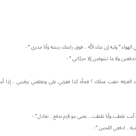
هواء " وليه إن شاء الله .. فوق راسك ريشه وأنا مدري " -
زم تدفعين ولا ما تشوفين إلا حركاتي " -
 الغرفه حقت عملك ؟ فجأه كذا قفزتي علي وتعلقتي برقبتي .. إذا أنت
أنت غلطت وأنا غلطت .. يعني مو لازم ندفع .. تعادل" -
ه .. ادفعي اللحين " -