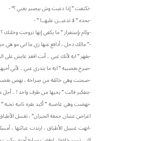
-تكتفت " إذا دعيت وش بيصير يعني ؟" -
-بحده " لا تدعيــن عليهــا " -
-وئام بإستفزاز " ما يكفي إنها تزوجت وخلتك ؟
-" مالك دخل ، أدافع عنها زي ما ابي مو هي ح
-بقهر " ايه لأنك غبي .. أنت اقعد عايش على 
-صرخ بعصبيه " ايه ما بتدري عني .. لأني أحبه
-صمتت وهي خائفه من صراخه ، نهض بغضب 
-بتفكير قالت " يحبها من طرف واحد ! .. أجل مي
-نهضت وهي غاضبه " أكيد بقره ثانيه تحبه 
اغراض عشان جمعة الجيران" ، تغسل الأطباق 
-انهت غسيل الأطباق ، ارتدت عبائتها ، أمس
التي تسير خلفها ، اوقفت سيارة أجره ، ركبت و