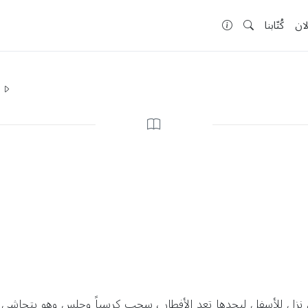
لان
كُتّابنا
ا
 ، نزل للأسفل ليجدها تعد الأفطار ، سحب كرسياً وجلس وهو يتحاشى