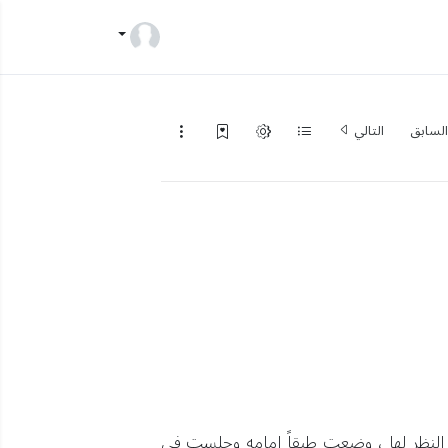
لسابق
التالي
 النظر لها ، وضعت طبقاً امامه وجلست في