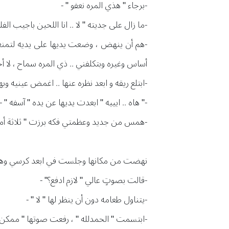
-برجاء " هذي المره نعفو " -
-ما زال على جديته " لا .. انا اللحين باجيب الف
أساس وغيره وبتكلفني .. ذي المره سماح ، لا أ
-ابتلع ريقه و ابعد نظره عنها .. اغمض عينيه وبه
-" هاه .. ايييه " ابعدت يديها عن يده " آسفه " -
-همس من جديد وعظمتي فكه برزت " ثلاثة أمتار
نهضت من مكانها وجلست في ابعد كرسي وهي 
-قالت بصوتٍ عالي " لازم ادفع؟" -
-يتناول طعامه دون أن ينظر لها " لا " -
-ابتسمت " الحمدلله " ، رفعت صوتها " ممكن 