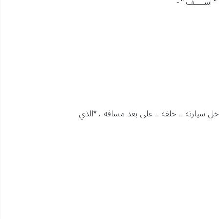
" آســــف " -
ل سيارته .. خلفه .. على بعد مسافه ، *الذي