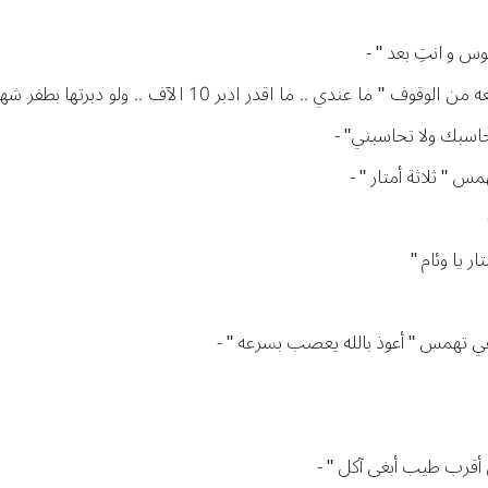
لوس و انتِ بعد " -
-هم أن ينهض ، وضعت يديها على يديه لتمنعه من الوقوف " ما 
حاسبك ولا تحاسبني" -
مس " ثلاثة أمتار " -
 يا وئام "
تهمس " أعوذ بالله يعصب بسرعه " -
أقرب طيب أبغى آكل " -