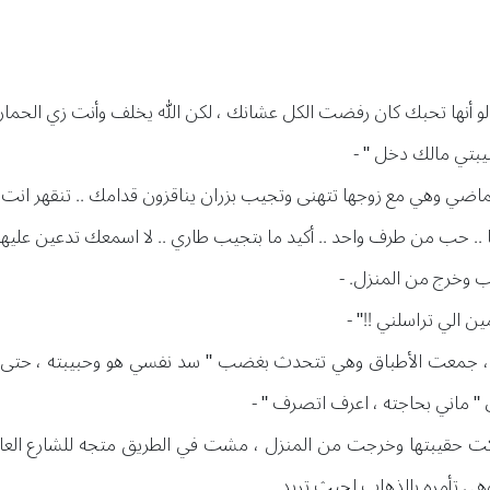
 لو أنها تحبك كان رفضت الكل عشانك ، لكن الله يخلف وأنت زي الحمار تد
بيبتي مالك دخل " -
الماضي وهي مع زوجها تتهنى وتجيب بزران يناقزون قدامك .. تنقهر انت
ا .. حب من طرف واحد .. أكيد ما بتجيب طاري .. لا اسمعك تدعين عليها ،
وخرج من المنزل. -
ن الي تراسلني !!" -
" ، جمعت الأطباق وهي تتحدث بغضب " سد نفسي هو وحبيبته ، حتى ما
" ماني بحاجته ، اعرف اتصرف " -
كت حقيبتها وخرجت من المنزل ، مشت في الطريق متجه للشارع العام لت
هي تأمره بالذهاب لحيث تريد ..