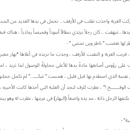
ركت العربه واخذت تقلب في الأرفف .. تحمل في يدها العديد من المنت
شهقت .. كان رجلاً يرتدي بنطالاً أسوداً وقميصاً رمادياً ، هناك قب
نظر لها بغضب " ناظر وين تمشي " -
، قربت العربه و التفتت للأرفف ، وجدت ما تريده في أعلاها *بهار مع
ى رؤوس أصابعها مادةً يدها للأعلى محاولةً الوصول لما تريد ، ام
نفسه الذي اصطدم بها قبل قليل ، همست " شكـــ..." لم تكمل جملتها ل
وقــــــح !" ، نظرت للرف لتجد أن العلبه التي أخذها كانت الأخيره ، ض
كتفها الرجل ذاته ، مد يده واضعاً (البهار) في عربتها ، نظرت له وهو يبتع
ه" -