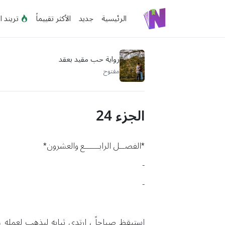
الرئيسية
جديد
الأكثر تقييماً
تريند ا
رواية حب مقيد بعقد
مفتوح
الجزء 24
*الفصــل الرابــــــع والعشرون*
-
-
استيقظ صباحاً ، ارتدى ثيابه ليذهب لعمله