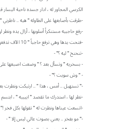
الكرسي المجاور له ، ادار جسده ناحية اليسار قلي
-طرقت بأصابعها على الطاوله " هيه .. ناظرني " 
-رفع حاجبيه مستنكراً أسلوبها ، أزال يده ونظر لها
-فتحت يدها وهي ترفع حاجباً " 10 الآف تدفعها بسرعه " -
-تنحنح " ليه ؟" -
- بسخريه " وتسأل بعد ؟ " وضعت اصبعها على 
- " وش سويت ؟" -
-" تستهبل .. أمس ، هذا " .. ارتبكت ونظرت بعي
-نظر لها ، استدرك ما تقصد " اييييه " ، ابتسم
-اتسعت عيناها ونظرت له " تقولها بكل فخر !" 
-" مو بفخر .. يعني بصوت عالي ليس إلا " -