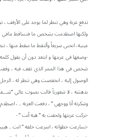
تدفع عربة وهي تنظر لما يوجد على الأرفف ، ت
ولكنها اصطدمت بشخص ما فتساقط مافي يدها ، 
عينيه، انحنى سريعاً وألتقط ما سقط منها ، ت
-وضعها في عربتها و ابتعد دون أن يقول كلمه
شخص في هذا الممر الذي تقف فيه ، وقفت عل
الوصول إليه ، انخفضت وهي تنظر له ، الرجل 
بدهشه ، لا شعورياً قالت بصوت عالي "شـــف ال
وشكرته أنا ووجهي " ، دفعت العربه .. ، اصطدم ب
-تركت عربتها ولحقت به " هيه أنت " -
-تسارعت خطواته ، اسرعت خلفه " انت .. هيييي