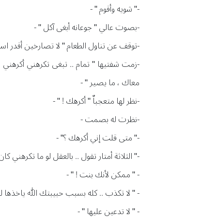
-" شويه وأقوم " -
-بصوت عالي " جوعانه أبغى آكل " -
-توقف عن تناول الطعام " لا تصارخين أقدر ا
-زمت شفتيها " تمام .. تبغى تكرهني أكرهني بك
معاك ، ما يصير " -
-نظر لها متعجباٌ " أكرهك ! " -
-نظرت له بصمت -
-" متى قلت إني أكرهك ؟" -
-" الثلاثة أمتار تقول .. بالعقل لو ما تكرهني كا
- " ممكن لأنك بنت ! " -
- " لا تكذب .. كله بسبب حبيبتك الله ياخذها 
- " لا تدعين عليها " -