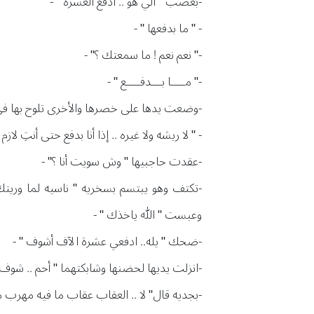
-بغضب " الي هو .. ادفع العشره " -
- " ما بدفعها " -
-" نعم نعم ! ما سمعتك ؟" -
-" مــــا بـــدفــــع " -
-وضعت يدها على خصرها والأخرى تلوح بها في ال
- " لا ريشه ولا غيره .. إذا أنا بدفع حتى أنتِ لا
-عقدت حاجبيها " وش سويت أنا ؟" -
-تكتف وهو يبتسم بسخريه " ناسيه لما وريتك
وعبست " الله ياخذك " -
-ضحك " يله.. ادفعي عشرة الآف أشوف " -
-انزلت يديها لحضنها وشابكتهما " أحم .. شوف 
-بجديه قال" لا .. العقاب عقاب ما فيه مهرب من