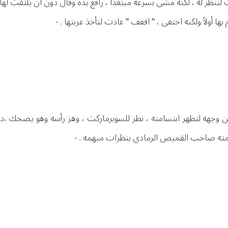
ت لتنظر له ، لكنه مشى بسرعه مبتعداً ، رافع يده وقال دون ان يلتفت لها 
أولاً ولكنه اختفى ، " اففف " عادت لتأخذ عربتها . -
عن وجهه لتظهر ابتسامته ، نظر للسوبرماركت ، وهز رأسه وهو يضحك ،دخ
سامته صاحب القميص الرمادي بنظرات مبهمه . -