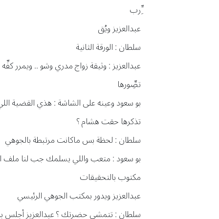
ِِّرب
عبدالعزيز ويُق
سلطان : الورقة الثانية
عبدالعزيز : وثيقة زواج مدري وشو .. ويمرر كفِّه
تصِِّورها
بو سعود وعينه على الشاشة : هذي القضية اللي
تذكرها حقت هشام ؟
سلطان : لحظة بس ماكانت مرتبطة بالجوهي
بو سعود : متعب واللي يسلمك جب لنا ملف 
مكتوب بالتحقيقات
عبدالعزيز ويدور بمكتب الجوهي الرئيسي
سلطان : تتمشى حضرتك ؟ عبدالعزيز أجلس ب