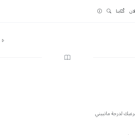
لان
كُتّابنا
ا
رعبك لدرجة ماتبيني