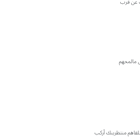
ب عن قرب
ى مالمحهم
بتلقاهم منتظرينك أركب