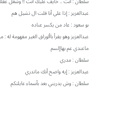
سلطان : أنت .. خايف عليك أنت !! وشغِّل عق
عبدالعزيز : إذا علي أنا قلت ال تشيل هم
بو سعود : عاد من يكسر عناده
عبدالعزيز وهو يقرأ باألوراق الغير مفهومة له : 
ماعندي عم بهاإلسم
سلطان : مدري
عبدالعزيز : إيه واضح أنك ماتدري
سلطان : وش يدريني بعد بأسماء عايلتكم