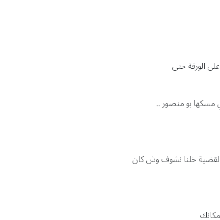
 على الورقة حتى
 مسكها بو منصور ..
القضية خلنا نشوف وش كان
مكانك