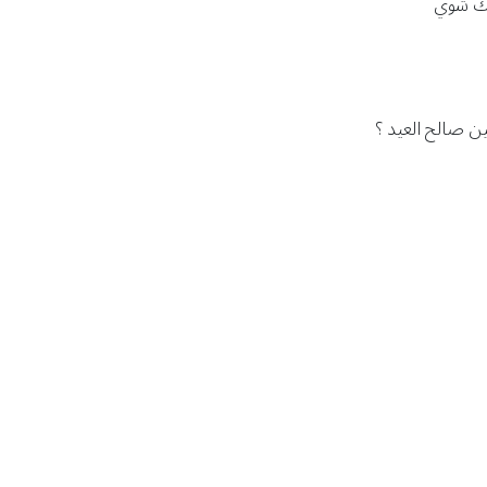
لك شوي
مين صالح العيد ؟