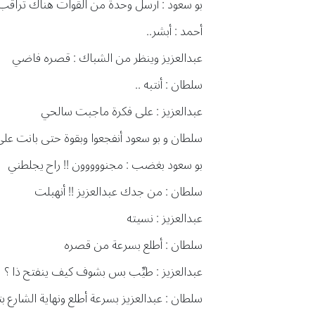
بو سعود : أرسل وحدة من القوات هناك تراق
أحمد : أبشر..
عبدالعزيز وينظر من الشباك : قصره فاضي
سلطان : أنتبه ..
عبدالعزيز : على فكرة ماجبت سالحي
سلطان و بو سعود أنفجعوا وبقوة حتى بانت عل
بو سعود بغضب : مجنووووون !! راح يجلطني
سلطان : من جدك عبدالعزيز !! أنهبلت
عبدالعزيز : نسيته
سلطان : أطلع بسرعة من قصره
عبدالعزيز : طيِّب بس بشوف كيف ينفتح ذا ؟
سلطان : عبدالعزيز بسرعة أطلع ونهاية الشارع 